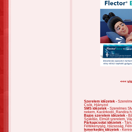
<<< vis
Szerelem idézetek -
Szerelm
Csók,
Hiányzol
SMS idézetek -
Szerelmes S
nekem,
Kacérkodó,
Randira h
Bajos szerelem idézetek -
Bá
Szakítás,
Elmúlt szerelem,
Vá
Párkapcsolat idézetek -
Társ
Féltékenység,
Házasság,
Félr
Ismerkedés idézetek -
Keres