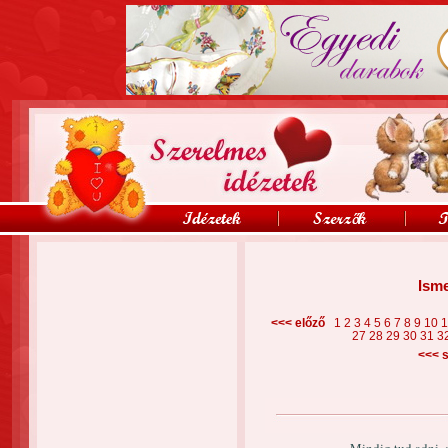
Isme
<<< előző
1
2
3
4
5
6
7
8
9
10
27
28
29
30
31
3
<<<
s