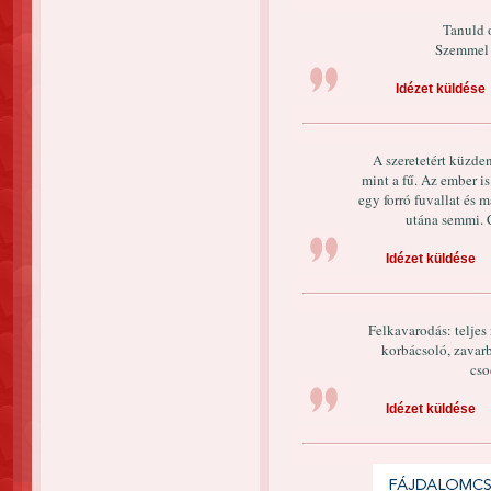
Tanuld 
Szemmel i
Idézet küldése
A szeretetért küzde
mint a fű. Az ember is
egy forró fuvallat és m
utána semmi. C
Idézet küldése
Felkavarodás: teljes 
korbácsoló, zavarb
cso
Idézet küldése