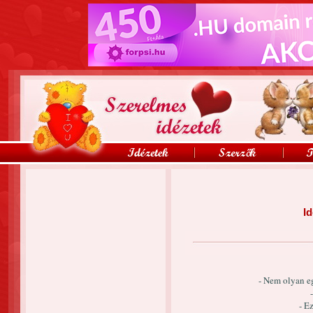
Id
- Nem olyan e
- E