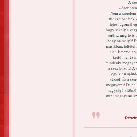
- A sz
- Szerinte
- Nem a szerelem
titokzatos játék,
fejest ugornál 
hogy sekély e vagy
sérülsz még le is 
hogy ha mély?! Ért
másikban, feltétel
élet. Ismered a 
kettőt nehéz m
mindenki megnyer. 
a szex között! A 
egy kicsi ajánd
kézzel! És a sze
megnyerni! De ha si
nagyságú kitömött
mint megnyerni azt
Részlet