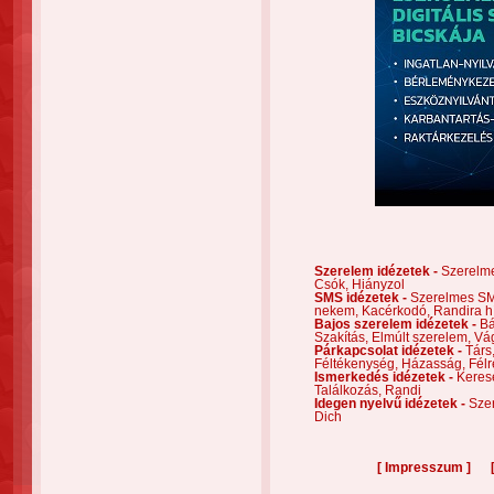
Szerelem idézetek -
Szerelm
Csók,
Hiányzol
SMS idézetek -
Szerelmes S
nekem,
Kacérkodó,
Randira h
Bajos szerelem idézetek -
Bá
Szakítás,
Elmúlt szerelem,
Vá
Párkapcsolat idézetek -
Társ
Féltékenység,
Házasság,
Félr
Ismerkedés idézetek -
Keres
Találkozás,
Randi
Idegen nyelvű idézetek -
Szer
Dich
[
]
Impresszum