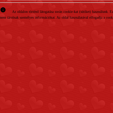
info
Az oldalon történő látogatása során cookie-kat (sütiket) használunk. 
nem tárolnak személyes információkat. Az oldal használatával elfogadja a cooki