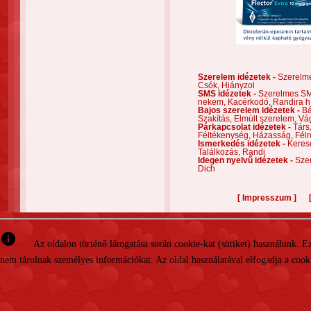
Szerelem idézetek -
Szerelm
Csók,
Hiányzol
SMS idézetek -
Szerelmes S
nekem,
Kacérkodó,
Randira h
Bajos szerelem idézetek -
Bá
Szakítás,
Elmúlt szerelem,
Vá
Párkapcsolat idézetek -
Társ
Féltékenység,
Házasság,
Félr
Ismerkedés idézetek -
Keres
Találkozás,
Randi
Idegen nyelvű idézetek -
Szer
Dich
[
]
Impresszum
info
Az oldalon történő látogatása során cookie-kat (sütiket) használunk. 
nem tárolnak személyes információkat. Az oldal használatával elfogadja a cooki