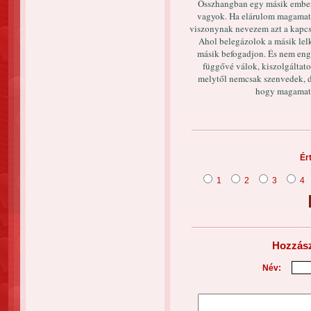
Összhangban egy másik ember
vagyok. Ha elárulom magamat, 
viszonynak nevezem azt a kapcso
Ahol belegázolok a másik lel
másik befogadjon. És nem en
függővé válok, kiszolgáltato
melytől nemcsak szenvedek, d
hogy magamat e
Ér
1
2
3
4
Hozzász
Név: