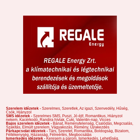
Szerelem idézetek -
Szerelmes,
Szeretlek,
Az igazi,
Szenvedély,
Hűség,
Csók,
Hiányzol
SMS idézetek -
Szerelmes SMS,
Puszi,
Jó éjt!,
Romantikus,
Hiányzol
nekem,
Kacérkodó,
Randira hívlak,
Cuki,
Valentin-nap,
Vicces
Bajos szerelem idézetek -
Bánat,
Reménytelenség,
Csalódás,
Megcsalás,
Szakítás,
Elmúlt szerelem,
Vágyakozás,
Remény,
Újrakezdés
Párkapcsolat idézetek -
Társ,
Szeretet,
Romantika,
Boldogság,
Bizalom,
Féltékenység,
Házasság,
Félreértés,
Megbocsátás
Ismerkedés idézetek -
Keresem a párom,
Ismerkedés,
Lehetőség,