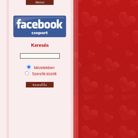
Keresés
Idézetekben
Szerzők között