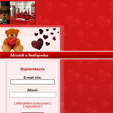
Bejelentkezés
E-mail cím:
Jelszó:
[ elfelejtettem a jelszavam ]
[ regisztráció ]