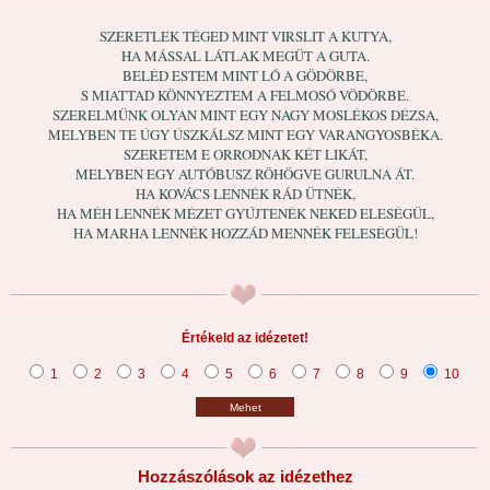
SZERETLEK TÉGED MINT VIRSLIT A KUTYA,
HA MÁSSAL LÁTLAK MEGÜT A GUTA.
BELÉD ESTEM MINT LÓ A GÖDÖRBE,
S MIATTAD KÖNNYEZTEM A FELMOSÓ VÖDÖRBE.
SZERELMÜNK OLYAN MINT EGY NAGY MOSLÉKOS DÉZSA,
MELYBEN TE ÚGY ÚSZKÁLSZ MINT EGY VARANGYOSBÉKA.
SZERETEM E ORRODNAK KÉT LIKÁT,
MELYBEN EGY AUTÓBUSZ RÖHÖGVE GURULNA ÁT.
HA KOVÁCS LENNÉK RÁD ÜTNÉK,
HA MÉH LENNÉK MÉZET GYŰJTENÉK NEKED ELESÉGÜL,
HA MARHA LENNÉK HOZZÁD MENNÉK FELESÉGÜL!
Értékeld az idézetet!
1
2
3
4
5
6
7
8
9
10
Mehet
Hozzászólások az idézethez