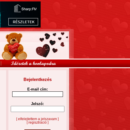
Bejelentkezés
E-mail cím:
Jelszó:
[ elfelejtettem a jelszavam ]
[ regisztráció ]