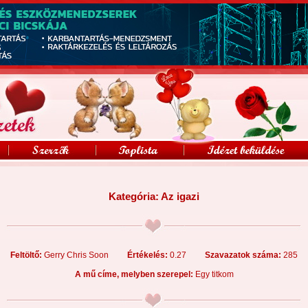
Kategória:
Az igazi
Feltöltő:
Gerry Chris Soon
Értékelés:
0.27
Szavazatok száma:
285
A mű címe, melyben szerepel:
Egy titkom