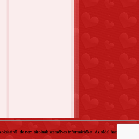
 szokásairól, de nem tárolnak személyes információkat. Az oldal használatával