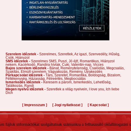
Szerelem idézetek -
Szerelmes,
Szeretlek,
Az igazi,
Szenvedély,
Hűség,
Csók,
Hiányzol
SMS idézetek -
Szerelmes SMS,
Puszi,
Jó éjt!,
Romantikus,
Hiányzol
nekem,
Kacérkodó,
Randira hívlak,
Cuki,
Valentin-nap,
Vicces
Bajos szerelem idézetek -
Bánat,
Reménytelenség,
Csalódás,
Megcsalás,
Szakítás,
Elmúlt szerelem,
Vágyakozás,
Remény,
Újrakezdés
Párkapcsolat idézetek -
Társ,
Szeretet,
Romantika,
Boldogság,
Bizalom,
Féltékenység,
Házasság,
Félreértés,
Megbocsátás
Ismerkedés idézetek -
Keresem a párom,
Ismerkedés,
Lehetőség,
Találkozás,
Randi
Idegen nyelvű idézetek -
Szeretlek a világ nyelvein,
I love you,
Ich liebe
Dich
[
]
[
]
[
]
Impresszum
Jogi nyilatkozat
Kapcsolat
 Ezen fájlok információkat szolgáltatnak számunkra a felhasználó oldallátogatási