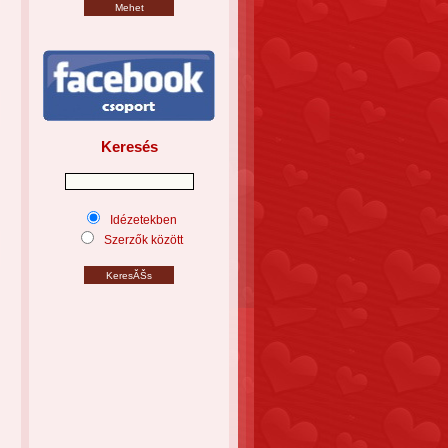
Keresés
Idézetekben
Szerzők között