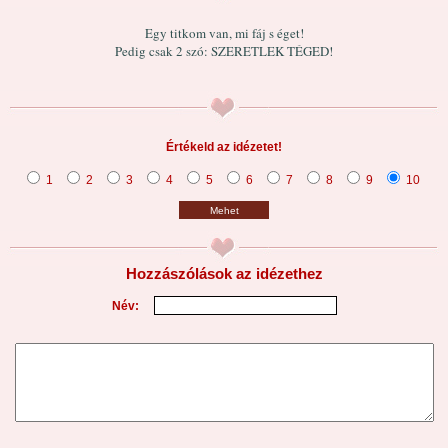
Egy titkom van, mi fáj s éget!
Pedig csak 2 szó: SZERETLEK TÉGED!
Értékeld az idézetet!
1
2
3
4
5
6
7
8
9
10
Mehet
Hozzászólások az idézethez
Név: