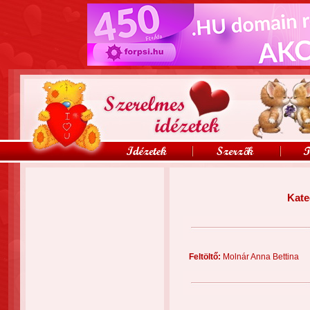
Kate
Feltöltő:
Molnár Anna Betti