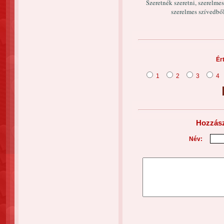
Szeretnék szeretni, szerelmes
szerelmes szívedből
Ér
1
2
3
4
Hozzász
Név: