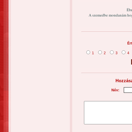
Ébr
A szemedbe mondanám hogy
Ér
1
2
3
4
Hozzász
Név: