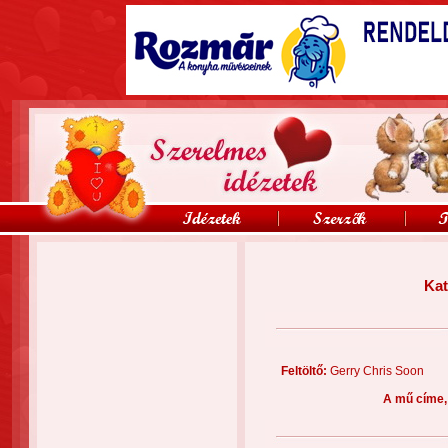
Kat
Feltöltő:
Gerry Chris Soo
A mű címe,