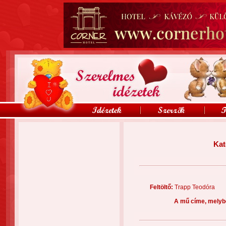
Kat
Feltöltő:
Trapp Teodór
A mű címe, melyb