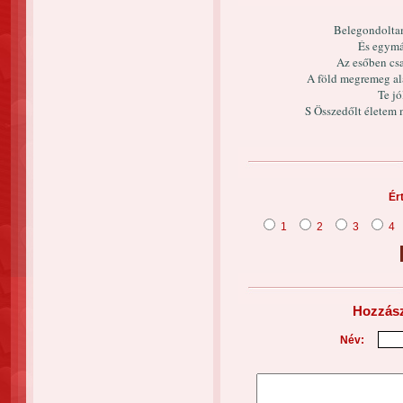
Belegondoltam
És egymá
Az esőben csa
A föld megremeg al
Te jó
S Összedőlt életem
Ér
1
2
3
4
Hozzász
Név: