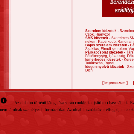
Szerelem idézetek -
Szerelm
Csók,
Hiányzol
SMS idézetek -
Szerelmes S
nekem,
Kacérkodó,
Randira h
Bajos szerelem idézetek -
Bá
Szakítás,
Elmúlt szerelem,
Vá
Párkapcsolat idézetek -
Társ
Féltékenység,
Házasság,
Félr
Ismerkedés idézetek -
Keres
Találkozás,
Randi
Idegen nyelvű idézetek -
Szer
Dich
[
]
Impresszum
info
Az oldalon történő látogatása során cookie-kat (sütiket) használunk. 
nem tárolnak személyes információkat. Az oldal használatával elfogadja a cooki