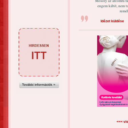
Mosoly az arcomra fag
engem kábít, nem t
remél
Idézet küldése
<<< vis