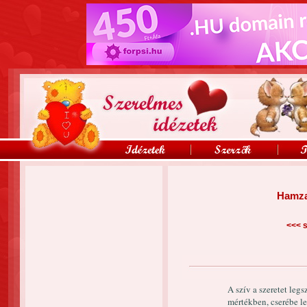
Hamza
<<<
s
A szív a szeretet le
mértékben, cserébe l