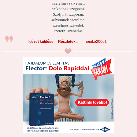
szerelmes szívemet,
szívednek szegezni.
Szólj hát szaporán,
szívemnek szerelme,
szerelmes szívedet,
szeretni szabad-e.
Idézet küldése
Részletek...
henike20001