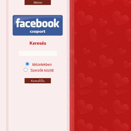
Keresés
Idézetekben
Szerzők között