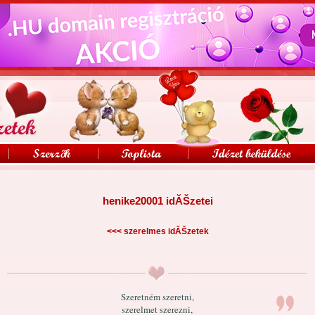
henike20001 idĂŠzetei
<<<
szerelmes idĂŠzetek
Szeretném szeretni,
szerelmet szerezni,