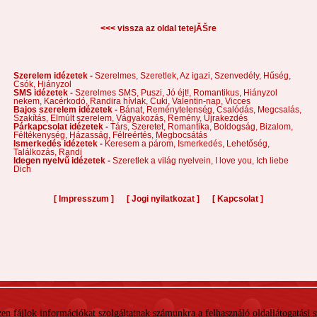
<<< vissza az oldal tetejĂŠre
Szerelem idézetek -
Szerelmes,
Szeretlek,
Az igazi,
Szenvedély,
Hűség,
Csók,
Hiányzol
SMS idézetek -
Szerelmes SMS,
Puszi,
Jó éjt!,
Romantikus,
Hiányzol
nekem,
Kacérkodó,
Randira hívlak,
Cuki,
Valentin-nap,
Vicces
Bajos szerelem idézetek -
Bánat,
Reménytelenség,
Csalódás,
Megcsalás,
Szakítás,
Elmúlt szerelem,
Vágyakozás,
Remény,
Újrakezdés
Párkapcsolat idézetek -
Társ,
Szeretet,
Romantika,
Boldogság,
Bizalom,
Féltékenység,
Házasság,
Félreértés,
Megbocsátás
Ismerkedés idézetek -
Keresem a párom,
Ismerkedés,
Lehetőség,
Találkozás,
Randi
Idegen nyelvű idézetek -
Szeretlek a világ nyelvein,
I love you,
Ich liebe
Dich
[
]
[
]
[
]
Impresszum
Jogi nyilatkozat
Kapcsolat
 Ezen fájlok információkat szolgáltatnak számunkra a felhasználó oldallátogatási