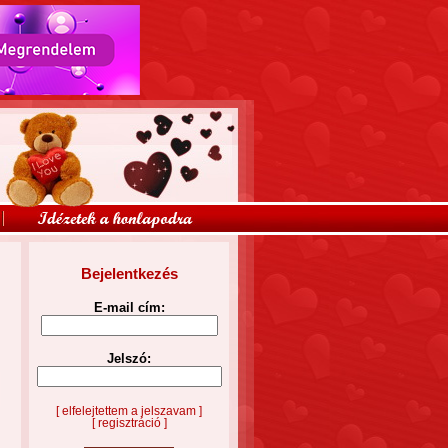
Bejelentkezés
E-mail cím:
Jelszó:
[ elfelejtettem a jelszavam ]
[ regisztráció ]