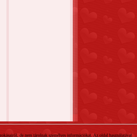
 szokásairól, de nem tárolnak személyes információkat. Az oldal használatával