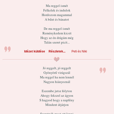
Ma reggel ismét
Felkelek és indulok
Hordozom magammal
A bűnt és bánatot
De ma reggel ismét
Reménykedem kicsit
Hogy az én drágám még
Talán szeret picit...
Idézet küldése
Részletek...
Peti és Niki
Jó reggelt, jó reggelt
Gyönyörű virágszál
Ma reggel ha nem lennél
Nagyon hiányoznál
Eszembe jutsz folyton
Ahogy fekszel az ágyon
S hagyod hogy a napfény
Mindent átjárjon
Szeretnék most ott lenni