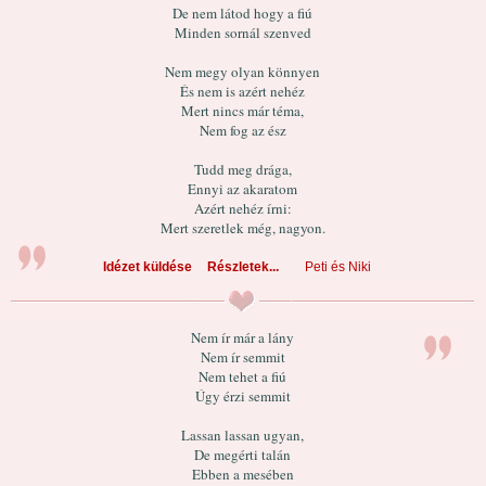
De nem látod hogy a fiú
Minden sornál szenved
Nem megy olyan könnyen
És nem is azért nehéz
Mert nincs már téma,
Nem fog az ész
Tudd meg drága,
Ennyi az akaratom
Azért nehéz írni:
Mert szeretlek még, nagyon.
Idézet küldése
Részletek...
Peti és Niki
Nem ír már a lány
Nem ír semmit
Nem tehet a fiú
Úgy érzi semmit
Lassan lassan ugyan,
De megérti talán
Ebben a mesében