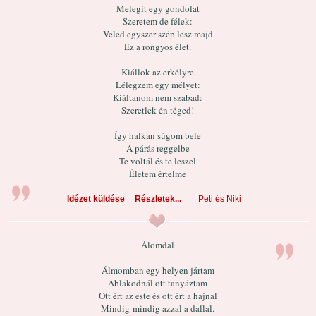
Melegít egy gondolat
Szeretem de félek:
Veled egyszer szép lesz majd
Ez a rongyos élet.
Kiállok az erkélyre
Lélegzem egy mélyet:
Kiáltanom nem szabad:
Szeretlek én téged!
Így halkan súgom bele
A párás reggelbe
Te voltál és te leszel
Életem értelme
Idézet küldése
Részletek...
Peti és Niki
Álomdal
Álmomban egy helyen jártam
Ablakodnál ott tanyáztam
Ott ért az este és ott ért a hajnal
Mindig-mindig azzal a dallal.