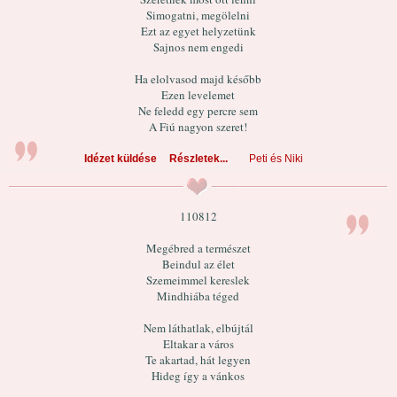
Simogatni, megölelni
Ezt az egyet helyzetünk
Sajnos nem engedi
Ha elolvasod majd később
Ezen levelemet
Ne feledd egy percre sem
A Fiú nagyon szeret!
Idézet küldése
Részletek...
Peti és Niki
110812
Megébred a természet
Beindul az élet
Szemeimmel kereslek
Mindhiába téged
Nem láthatlak, elbújtál
Eltakar a város
Te akartad, hát legyen
Hideg így a vánkos