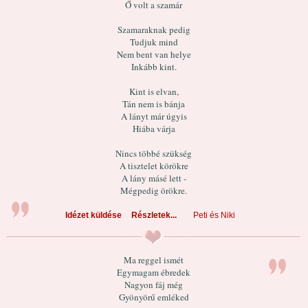
Ő volt a szamár
Szamaraknak pedig
Tudjuk mind
Nem bent van helye
Inkább kint.
Kint is elvan,
Tán nem is bánja
A lányt már úgyis
Hiába várja
Nincs többé szükség
A tisztelet körökre
A lány másé lett -
Mégpedig örökre.
Idézet küldése
Részletek...
Peti és Niki
Ma reggel ismét
Egymagam ébredek
Nagyon fáj még
Gyönyörű emléked