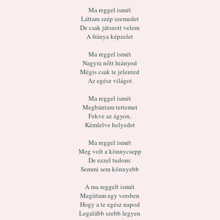
Ma reggel ismét
Láttam szép szemedet
De csak játszott velem
A fránya képzelet
Ma reggel ismét
Nagyra nőtt hiányod
Mégis csak te jelented
Az egész világot
Ma reggel ismét
Megbántam tettemet
Fekve az ágyon,
Kémlelve helyedet
Ma reggel ismét
Meg volt a könnycsepp
De ezzel tudom:
Semmi sem könnyebb
A ma reggelt ismét
Megírtam egy versben
Hogy a te egész napod
Legalább szebb legyen