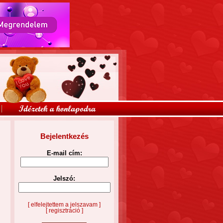
Bejelentkezés
E-mail cím:
Jelszó:
[ elfelejtettem a jelszavam ]
[ regisztráció ]