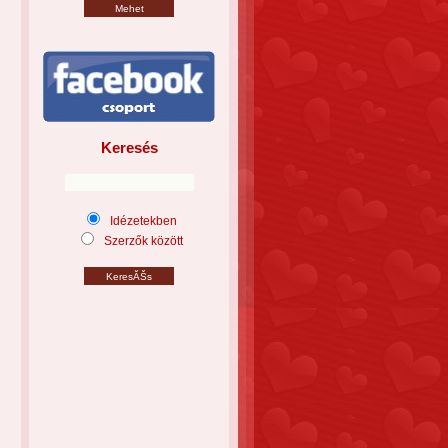
Keresés
Idézetekben
Szerzők között