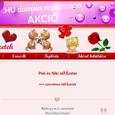
Peti és Niki idĂŠzetei
<<<
szerelmes idĂŠzetek
Bárhogyan is szeretnéd
Nem lehet feledni