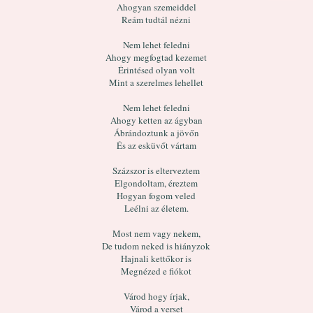
Ahogyan szemeiddel
Reám tudtál nézni
Nem lehet feledni
Ahogy megfogtad kezemet
Érintésed olyan volt
Mint a szerelmes lehellet
Nem lehet feledni
Ahogy ketten az ágyban
Ábrándoztunk a jövőn
És az esküvőt vártam
Százszor is elterveztem
Elgondoltam, éreztem
Hogyan fogom veled
Leélni az életem.
Most nem vagy nekem,
De tudom neked is hiányzok
Hajnali kettőkor is
Megnézed e fiókot
Várod hogy írjak,
Várod a verset