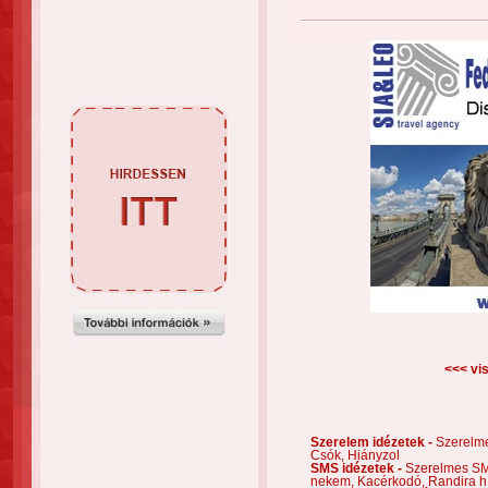
<<< vis
Szerelem idézetek -
Szerelm
Csók,
Hiányzol
SMS idézetek -
Szerelmes S
nekem,
Kacérkodó,
Randira h