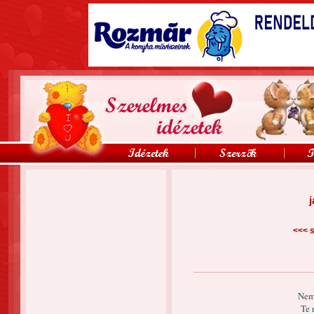
j
<<<
s
Nem
Te 