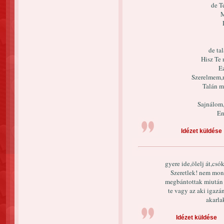
de T
M
de tal
Hisz Te 
Ez
Szerelmem,
Talán m
Sajnálom
En
Idézet küldése
gyere ide,ölelj át,csó
Szeretlek! nem mon
megbántottak miután k
te vagy az aki igazá
akarla
Idézet küldése