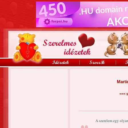
Marti
<<<
s
A szerelem egy olyan 