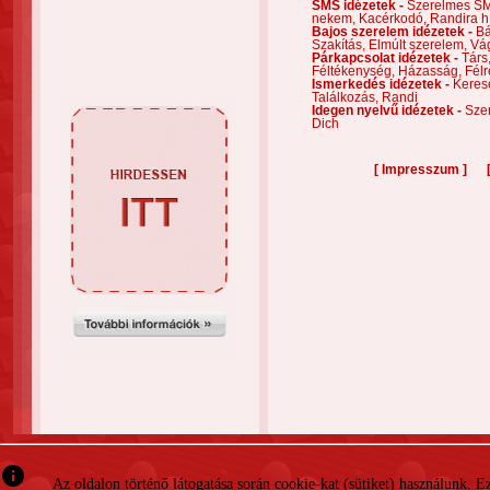
SMS idézetek -
Szerelmes S
nekem,
Kacérkodó,
Randira h
Bajos szerelem idézetek -
Bá
Szakítás,
Elmúlt szerelem,
Vá
Párkapcsolat idézetek -
Társ
Féltékenység,
Házasság,
Félr
Ismerkedés idézetek -
Keres
Találkozás,
Randi
Idegen nyelvű idézetek -
Szer
Dich
[
]
Impresszum
info
Az oldalon történő látogatása során cookie-kat (sütiket) használunk. 