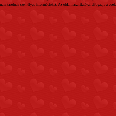
nem tárolnak személyes információkat. Az oldal használatával elfogadja a cooki