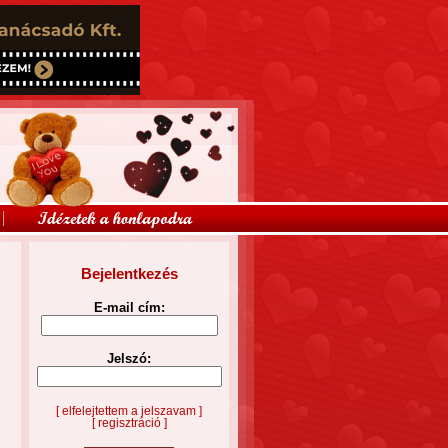
Bejelentkezés
E-mail cím:
Jelszó:
[ elfelejtettem a jelszavam ]
[ regisztráció ]