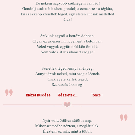
De nekem nagyobb szükségem van rád!
Gondolj csak a falazásra, gondolj a cementre s a téglára,
Én is ekképp szeretlek téged, egy életen át csak melletted
élek!
Szívünk egyről a kettőre dobban,
Olyan ez az érzés, mint cement a betonban.
Veled vagyok együtt örökkön örökké,
Nem válok át rozsdamart szöggé!
Szeretlek téged, ennyi a lényeg,
Annyit ártok neked, mint szög a lécnek.
Csak egyre kérlek téged,
Szeress és érts meg!
Idézet küldése
Részletek...
Toncsii
Nyár volt, őrülten sütött a nap,
Mikor szemedbe néztem, s megláttalak.
Éreztem, ez más, mint a többi,