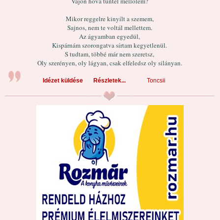
Vajon hova tűntél mellőlem?
Mikor reggelre kinyílt a szemem,
Sajnos, nem te voltál mellettem.
Az ágyamban egyedül,
Kispárnám szorongatva sírtam kegyetlenül.
S tudtam, többé már nem szeretsz,
Oly szerényen, oly lágyan, csak elfeledsz oly silányan.
Idézet küldése
Részletek...
Toncsii