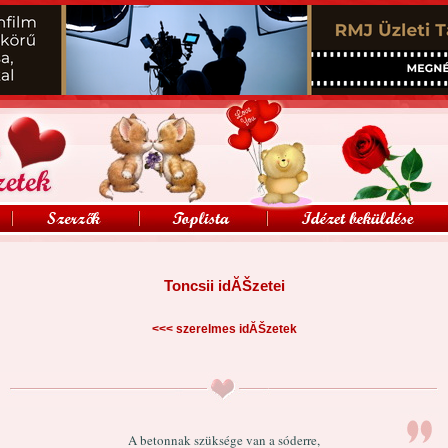
Toncsii idĂŠzetei
<<<
szerelmes idĂŠzetek
A betonnak szüksége van a sóderre,