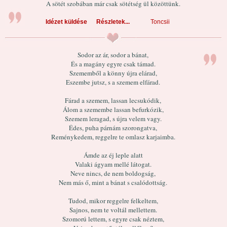
A sötét szobában már csak sötétség ül közöttünk.
Idézet küldése
Részletek...
Toncsii
Sodor az ár, sodor a bánat,
És a magány egyre csak támad.
Szememből a könny újra elárad,
Eszembe jutsz, s a szemem elfárad.
Fárad a szemem, lassan lecsukódik,
Álom a szemembe lassan befurkózik,
Szemem leragad, s újra velem vagy.
Édes, puha párnám szorongatva,
Reménykedem, reggelre te omlasz karjaimba.
Ámde az éj leple alatt
Valaki ágyam mellé látogat.
Neve nincs, de nem boldogság,
Nem más ő, mint a bánat s csalódottság.
Tudod, mikor reggelre felkeltem,
Sajnos, nem te voltál mellettem.
Szomorú lettem, s egyre csak néztem,