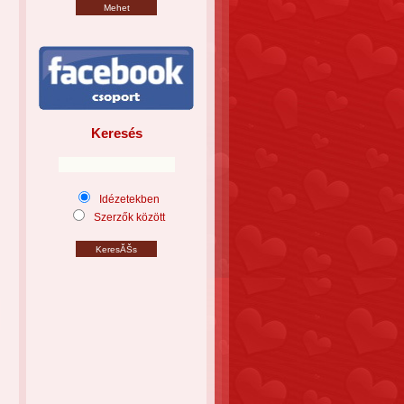
Keresés
Idézetekben
Szerzők között