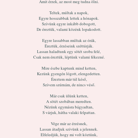
Amit érzek, az most meg tudna ölni.
Teltek, múltak a napok,
Egyre hosszabbak lettek a hónapok.
Szívünk egyre inkább dobogott,
De éreztük, valami közénk lopakodott.
Egyre lassabban múltak az órák,
Éreztük, érzéseink széttúrják.
Lassan haladtunk egy sötét szoba felé,
Csak nem éreztük, léptünk valami fékezné.
Mire észbe kaptunk mind ketten,
Kezünk gyengén lógott, elengedetten.
Éreztem már túl késő,
Szívem szúrnám, de nincs véső.
Már csak ülünk ketten,
A sötét szobában meredten.
Nézünk egymásra bágyadtan,
S várjuk, hátha valaki felpattan.
Vége már az érzésnek,
Lassan átadjuk szívünk a jelennek.
Elfeledjük, hogy mi volt köztünk,