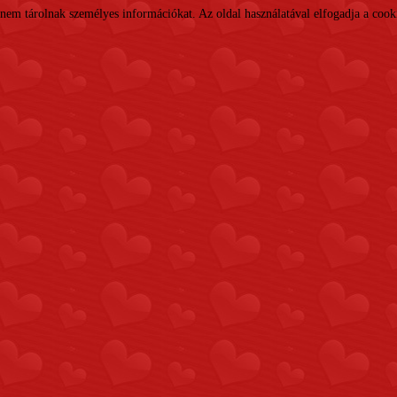
nem tárolnak személyes információkat. Az oldal használatával elfogadja a cooki