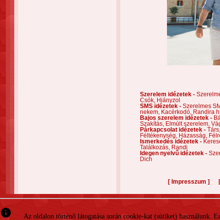
Szerelem idézetek -
Szerelm
Csók,
Hiányzol
SMS idézetek -
Szerelmes S
nekem,
Kacérkodó,
Randira h
Bajos szerelem idézetek -
Bá
Szakítás,
Elmúlt szerelem,
Vá
Párkapcsolat idézetek -
Társ
Féltékenység,
Házasság,
Félr
Ismerkedés idézetek -
Keres
Találkozás,
Randi
Idegen nyelvű idézetek -
Szer
Dich
[
]
Impresszum
info
Az oldalon történő látogatása során cookie-kat (sütiket) használunk. 