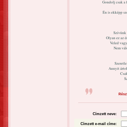
Gondolj csak a f
Én is ekképp sze
Szívünk 
Olyan ez az é
Veled vagy
Nem válo
Szeretle
Annyit árto
Csak
Sz
Részl
Címzett neve:
Címzett e-mail címe: