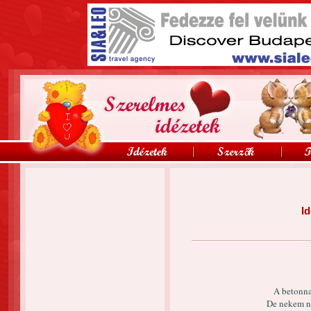
Id
A betonna
De nekem n