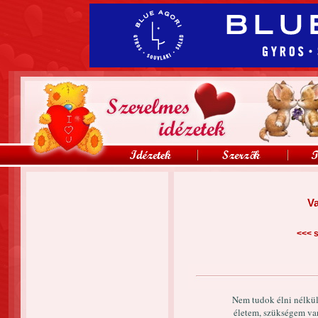
V
<<<
s
Nem tudok élni nélkül
életem, szükségem van