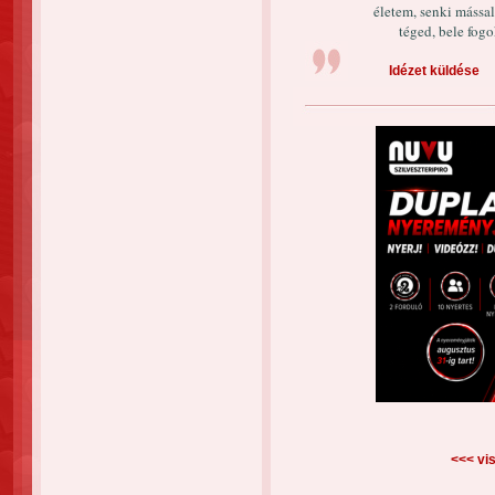
életem, senki mássa
téged, bele fogo
Idézet küldése
<<< vis