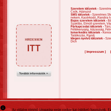
Szerelem idézetek -
Szerelm
Csók,
Hiányzol
SMS idézetek -
Szerelmes S
nekem,
Kacérkodó,
Randira h
Bajos szerelem idézetek -
Bá
Szakítás,
Elmúlt szerelem,
Vá
Párkapcsolat idézetek -
Társ
Féltékenység,
Házasság,
Félr
Ismerkedés idézetek -
Keres
Találkozás,
Randi
Idegen nyelvű idézetek -
Szer
Dich
[
]
Impresszum
info
Az oldalon történő látogatása során cookie-kat (sütiket) használunk. 