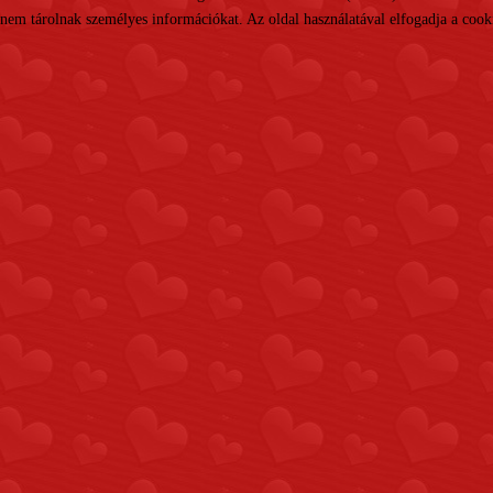
nem tárolnak személyes információkat. Az oldal használatával elfogadja a cooki