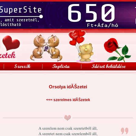
Orsolya idĂŠzetei
<<<
szerelmes idĂŠzetek
A szerelem nem csak szeretetből áll,
A szeretet nem csak szerelemből áll,