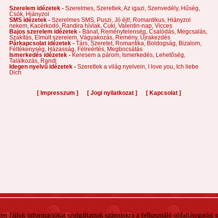
Szerelem idézetek -
Szerelmes,
Szeretlek,
Az igazi,
Szenvedély,
Hűség,
Csók,
Hiányzol
SMS idézetek -
Szerelmes SMS,
Puszi,
Jó éjt!,
Romantikus,
Hiányzol
nekem,
Kacérkodó,
Randira hívlak,
Cuki,
Valentin-nap,
Vicces
Bajos szerelem idézetek -
Bánat,
Reménytelenség,
Csalódás,
Megcsalás,
Szakítás,
Elmúlt szerelem,
Vágyakozás,
Remény,
Újrakezdés
Párkapcsolat idézetek -
Társ,
Szeretet,
Romantika,
Boldogság,
Bizalom,
Féltékenység,
Házasság,
Félreértés,
Megbocsátás
Ismerkedés idézetek -
Keresem a párom,
Ismerkedés,
Lehetőség,
Találkozás,
Randi
Idegen nyelvű idézetek -
Szeretlek a világ nyelvein,
I love you,
Ich liebe
Dich
[
]
[
]
[
]
Impresszum
Jogi nyilatkozat
Kapcsolat
 Ezen fájlok információkat szolgáltatnak számunkra a felhasználó oldallátogatási