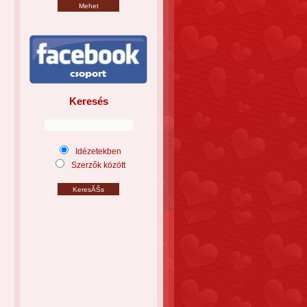
Keresés
Idézetekben
Szerzők között