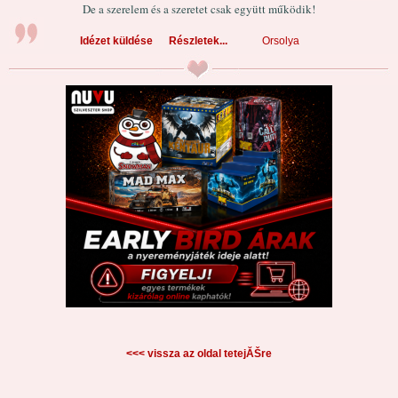
De a szerelem és a szeretet csak együtt működik!
Idézet küldése
Részletek...
Orsolya
<<< vissza az oldal tetejĂŠre