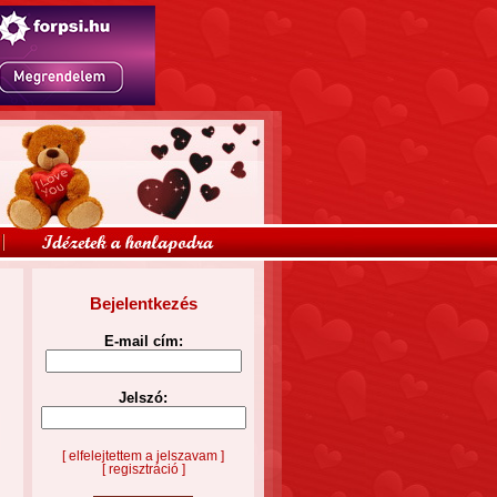
Bejelentkezés
E-mail cím:
Jelszó:
[ elfelejtettem a jelszavam ]
[ regisztráció ]