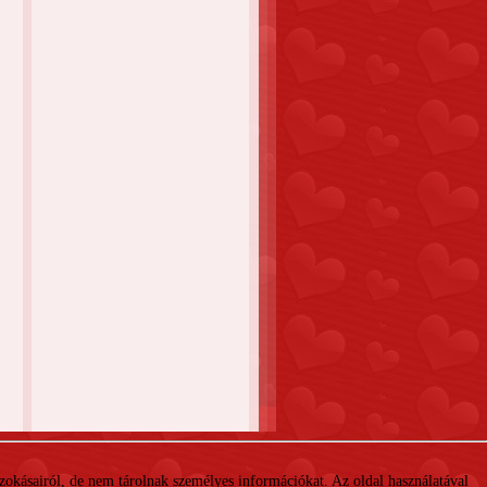
 szokásairól, de nem tárolnak személyes információkat. Az oldal használatával