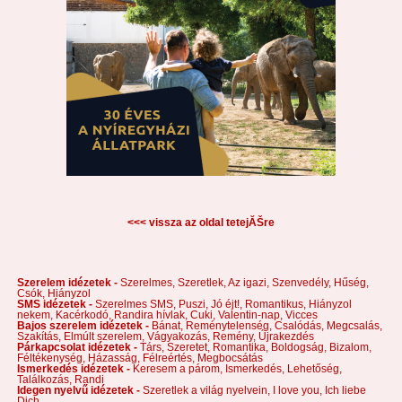
<<< vissza az oldal tetejĂŠre
Szerelem idézetek -
Szerelmes,
Szeretlek,
Az igazi,
Szenvedély,
Hűség,
Csók,
Hiányzol
SMS idézetek -
Szerelmes SMS,
Puszi,
Jó éjt!,
Romantikus,
Hiányzol
nekem,
Kacérkodó,
Randira hívlak,
Cuki,
Valentin-nap,
Vicces
Bajos szerelem idézetek -
Bánat,
Reménytelenség,
Csalódás,
Megcsalás,
Szakítás,
Elmúlt szerelem,
Vágyakozás,
Remény,
Újrakezdés
Párkapcsolat idézetek -
Társ,
Szeretet,
Romantika,
Boldogság,
Bizalom,
Féltékenység,
Házasság,
Félreértés,
Megbocsátás
Ismerkedés idézetek -
Keresem a párom,
Ismerkedés,
Lehetőség,
Találkozás,
Randi
Idegen nyelvű idézetek -
Szeretlek a világ nyelvein,
I love you,
Ich liebe
Dich