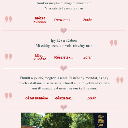
Amikor majdnem magam maradtam
Visszatértél ezer alakban
Idézet
Részletek...
Zorán
küldése
Így kéz a kézben
Mi eddig szerelem volt, törvény már.
Idézet
Részletek...
Zorán
küldése
Elmúlt a jó idő, megtört a rend. És néhány mondat, és egy
nevetés dallama visszacseng Elmúlt a jó idő, elment veled S
ami itt maradt azt nem nagyon kell nekem.
Idézet küldése
Részletek...
Zorán