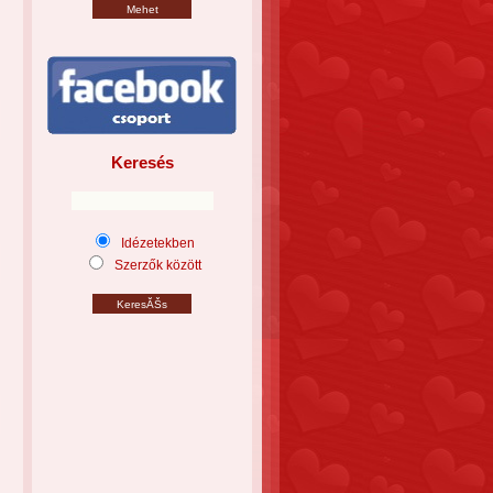
Keresés
Idézetekben
Szerzők között