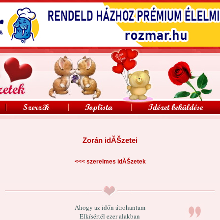
Zorán idĂŠzetei
<<<
szerelmes idĂŠzetek
Ahogy az időn átrohantam
Elkísértél ezer alakban