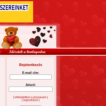
Bejelentkezés
E-mail cím:
Jelszó:
[ elfelejtettem a jelszavam ]
[ regisztráció ]