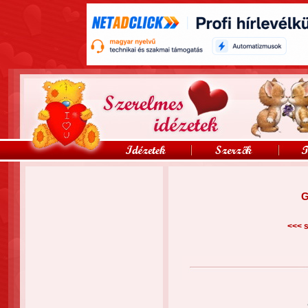
G
<<<
s