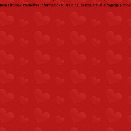
nem tárolnak személyes információkat. Az oldal használatával elfogadja a cooki