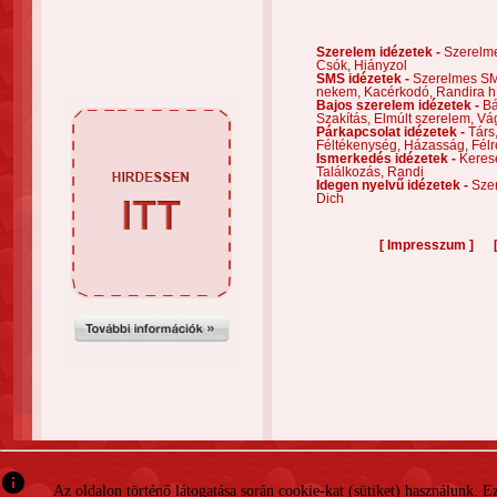
Szerelem idézetek -
Szerelm
Csók,
Hiányzol
SMS idézetek -
Szerelmes S
nekem,
Kacérkodó,
Randira h
Bajos szerelem idézetek -
Bá
Szakítás,
Elmúlt szerelem,
Vá
Párkapcsolat idézetek -
Társ
Féltékenység,
Házasság,
Félr
Ismerkedés idézetek -
Keres
Találkozás,
Randi
Idegen nyelvű idézetek -
Szer
Dich
[
]
Impresszum
info
Az oldalon történő látogatása során cookie-kat (sütiket) használunk. 