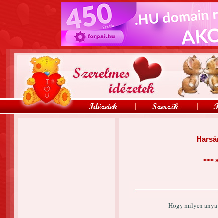
Harsá
<<<
s
Hogy milyen anya 