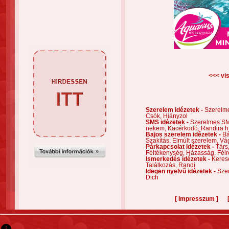
<<< vis
Szerelem idézetek -
Szerelm
Csók,
Hiányzol
SMS idézetek -
Szerelmes S
nekem,
Kacérkodó,
Randira h
Bajos szerelem idézetek -
Bá
Szakítás,
Elmúlt szerelem,
Vá
Párkapcsolat idézetek -
Társ
Féltékenység,
Házasság,
Félr
Ismerkedés idézetek -
Keres
Találkozás,
Randi
Idegen nyelvű idézetek -
Szer
Dich
[
]
Impresszum