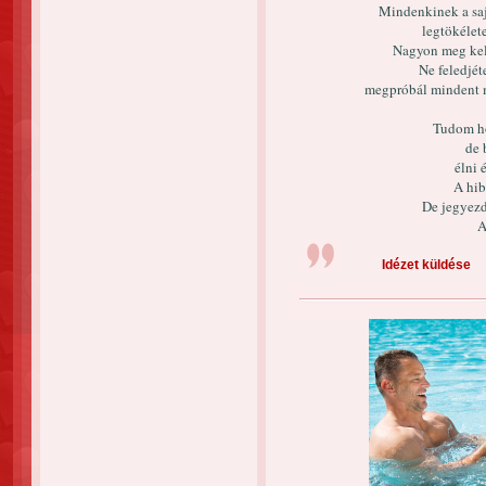
Mindenkinek a saj
legtökélet
Nagyon meg kell
Ne feledjét
megpróbál mindent 
Tudom ho
de 
élni 
A hib
De jegyezd
A
Idézet küldése