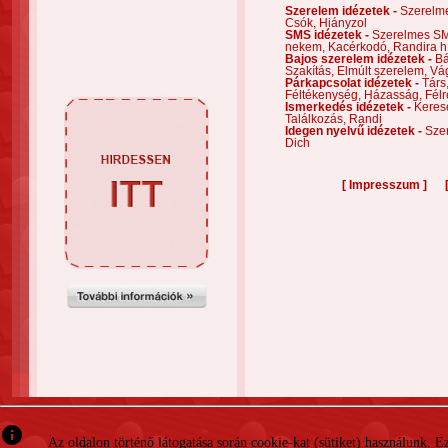
Szerelem idézetek -
Szerelm
Csók,
Hiányzol
SMS idézetek -
Szerelmes S
nekem,
Kacérkodó,
Randira h
Bajos szerelem idézetek -
Bá
Szakítás,
Elmúlt szerelem,
Vá
Párkapcsolat idézetek -
Társ
Féltékenység,
Házasság,
Félr
Ismerkedés idézetek -
Keres
Találkozás,
Randi
Idegen nyelvű idézetek -
Szer
Dich
[
]
Impresszum
info
Az oldalon történő látogatása során cookie-kat (sütiket) használunk. 