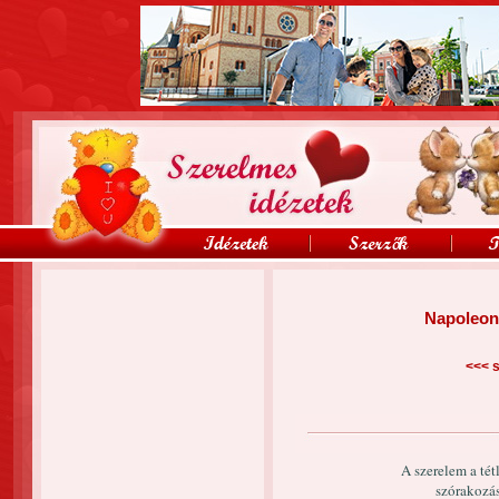
Napoleon
<<<
s
A szerelem a tét
szórakozás