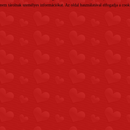
nem tárolnak személyes információkat. Az oldal használatával elfogadja a cooki