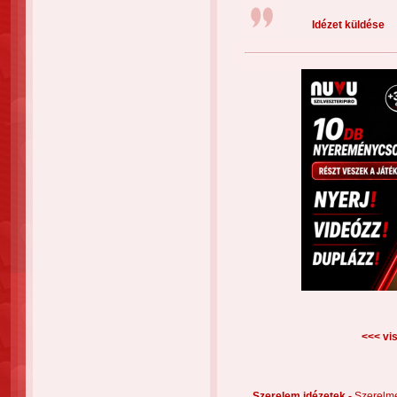
Idézet küldése
<<< vis
Szerelem idézetek -
Szerelm