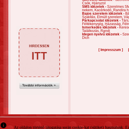
Csók,
Hiányzol
SMS idézetek -
Szerelmes S
nekem,
Kacérkodó,
Randira h
Bajos szerelem idézetek -
Bá
Szakítás,
Elmúlt szerelem,
Vá
Párkapcsolat idézetek -
Társ
Féltékenység,
Házasság,
Félr
Ismerkedés idézetek -
Keres
Találkozás,
Randi
Idegen nyelvű idézetek -
Szer
Dich
[
]
Impresszum
info
Az oldalon történő látogatása során cookie-kat (sütiket) használunk. 