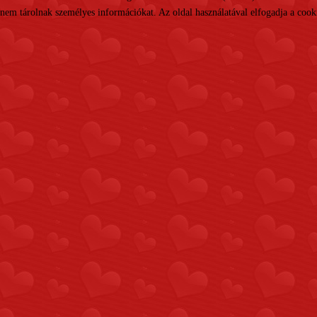
nem tárolnak személyes információkat. Az oldal használatával elfogadja a cooki