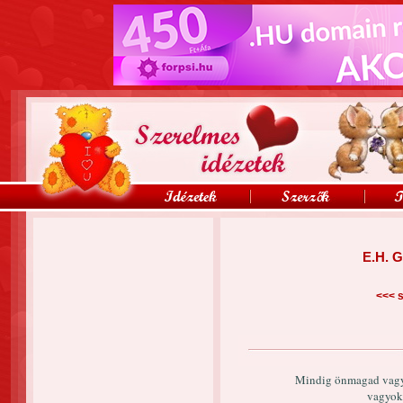
E.H. 
<<<
s
Mindig önmagad vagy 
vagyok