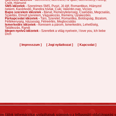
Csók,
Hiányzol
SMS idézetek -
Szerelmes SMS,
Puszi,
Jó éjt!,
Romantikus,
Hiányzol
nekem,
Kacérkodó,
Randira hívlak,
Cuki,
Valentin-nap,
Vicces
Bajos szerelem idézetek -
Bánat,
Reménytelenség,
Csalódás,
Megcsalás,
Szakítás,
Elmúlt szerelem,
Vágyakozás,
Remény,
Újrakezdés
Párkapcsolat idézetek -
Társ,
Szeretet,
Romantika,
Boldogság,
Bizalom,
Féltékenység,
Házasság,
Félreértés,
Megbocsátás
Ismerkedés idézetek -
Keresem a párom,
Ismerkedés,
Lehetőség,
Találkozás,
Randi
Idegen nyelvű idézetek -
Szeretlek a világ nyelvein,
I love you,
Ich liebe
Dich
[
]
[
]
[
]
Impresszum
Jogi nyilatkozat
Kapcsolat
 Ezen fájlok információkat szolgáltatnak számunkra a felhasználó oldallátogatási