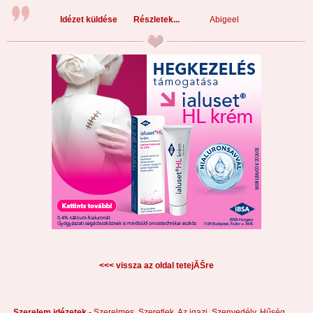
Idézet küldése
Részletek...
Abigeel
<<< vissza az oldal tetejĂŠre
Szerelem idézetek -
Szerelmes,
Szeretlek,
Az igazi,
Szenvedély,
Hűség,