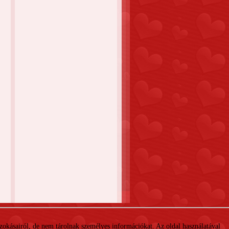
 szokásairól, de nem tárolnak személyes információkat. Az oldal használatával