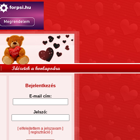
Bejelentkezés
E-mail cím:
Jelszó:
[ elfelejtettem a jelszavam ]
[ regisztráció ]