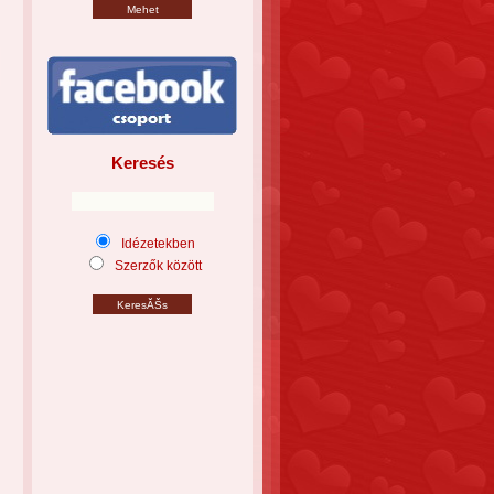
Keresés
Idézetekben
Szerzők között