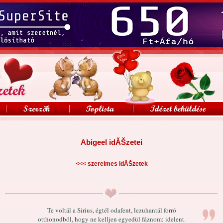
Abigeel idĂŠzetei
<<<
szerelmes idĂŠzetek
Te voltál a Sirius, égtél odafent, lezuhantál forró
otthonodból, hogy ne kelljen egyedül fáznom: idelent.