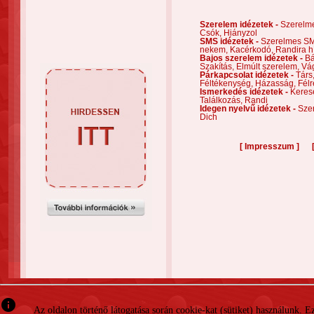
Szerelem idézetek -
Szerelm
Csók,
Hiányzol
SMS idézetek -
Szerelmes S
nekem,
Kacérkodó,
Randira h
Bajos szerelem idézetek -
Bá
Szakítás,
Elmúlt szerelem,
Vá
Párkapcsolat idézetek -
Társ
Féltékenység,
Házasság,
Félr
Ismerkedés idézetek -
Keres
Találkozás,
Randi
Idegen nyelvű idézetek -
Szer
Dich
[
]
Impresszum
info
Az oldalon történő látogatása során cookie-kat (sütiket) használunk. 