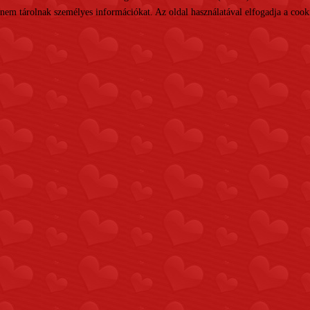
nem tárolnak személyes információkat. Az oldal használatával elfogadja a cooki