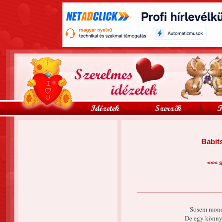
Babit
<<<
s
Sosem mond
De egy könny