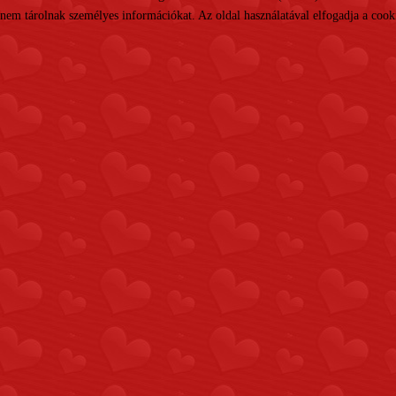
nem tárolnak személyes információkat. Az oldal használatával elfogadja a cooki