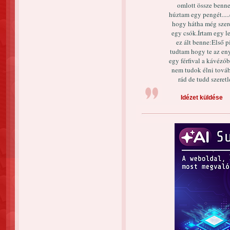
omlott össze benn
húztam egy pengét....
hogy hátha még szeret
egy csók.Írtam egy l
ez ált benne:Első 
tudtam hogy te az eny
egy férfival a kávézób
nem tudok élni továb
rád de tudd szeret
Idézet küldése