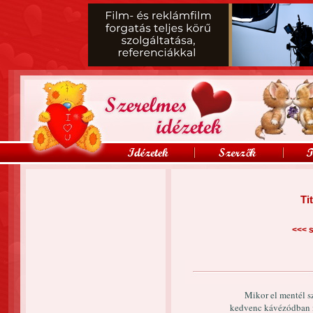
Ti
<<<
s
Mikor el mentél s
kedvenc kávézódban me