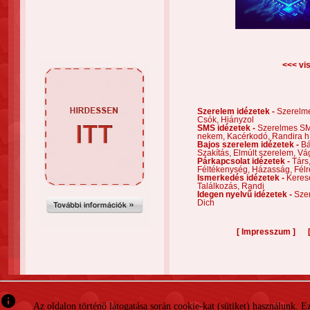
<<< vis
Szerelem idézetek -
Szerelm
Csók,
Hiányzol
SMS idézetek -
Szerelmes S
nekem,
Kacérkodó,
Randira h
Bajos szerelem idézetek -
Bá
Szakítás,
Elmúlt szerelem,
Vá
Párkapcsolat idézetek -
Társ
Féltékenység,
Házasság,
Félr
Ismerkedés idézetek -
Keres
Találkozás,
Randi
Idegen nyelvű idézetek -
Szer
Dich
[
]
Impresszum
info
Az oldalon történő látogatása során cookie-kat (sütiket) használunk. 