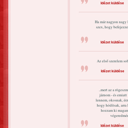
Idézet küldése
Ha már nagyon nagy l
szex, hogy befejezze
Idézet küldése
Az első szerelem so
Idézet küldése
..mert az a rögesz
járnom - és emiat
lennem, okosnak, érz
hogy hódítsak, arra
hozzam ki magambó
végeredmén
Idézet küldése