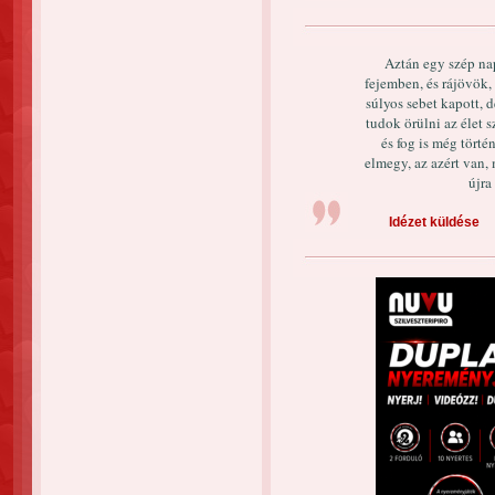
Aztán egy szép na
fejemben, és rájövök,
súlyos sebet kapott, 
tudok örülni az élet 
és fog is még törté
elmegy, az azért van, 
újra
Idézet küldése