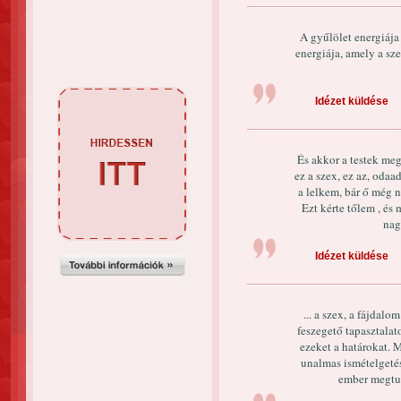
A gyűlölet energiája
energiája, amely a sze
Idézet küldése
És akkor a testek meg
ez a szex, ez az, odaa
a lelkem, bár ő még 
Ezt kérte tőlem , és
nag
Idézet küldése
... a szex, a fájdalo
feszegető tapasztalato
ezeket a határokat. 
unalmas ismételgetés
ember megtud