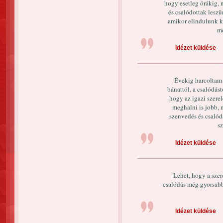
hogy esetleg órákig,
és csalódottak leszü
amikor elindulunk ke
me
Idézet küldése
Évekig harcoltam a
bánattól, a csalódás
hogy az igazi szere
meghalni is jobb, 
szenvedés és csalód
s
Idézet küldése
Lehet, hogy a szer
csalódás még gyorsabb
Idézet küldése