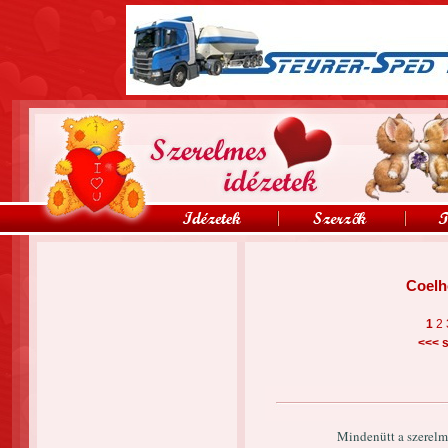
Coelh
1
2
<<<
s
Mindenütt a szerelme