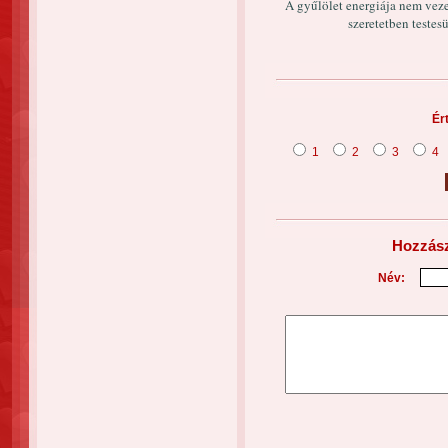
A gyűlölet energiája nem veze
szeretetben testesü
Ér
1
2
3
4
Hozzász
Név: