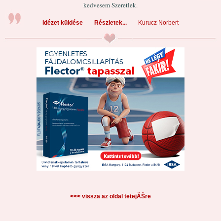
kedvesem Szeretlek.
Idézet küldése
Részletek...
Kurucz Norbert
<<< vissza az oldal tetejĂŠre