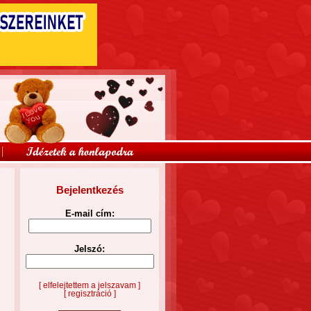
Bejelentkezés
E-mail cím:
Jelszó:
[ elfelejtettem a jelszavam ]
[ regisztráció ]