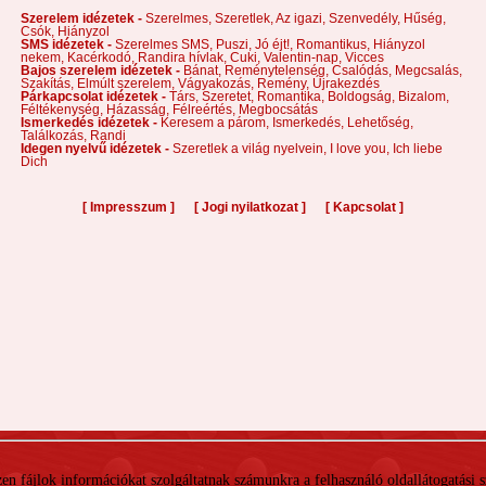
Szerelem idézetek -
Szerelmes,
Szeretlek,
Az igazi,
Szenvedély,
Hűség,
Csók,
Hiányzol
SMS idézetek -
Szerelmes SMS,
Puszi,
Jó éjt!,
Romantikus,
Hiányzol
nekem,
Kacérkodó,
Randira hívlak,
Cuki,
Valentin-nap,
Vicces
Bajos szerelem idézetek -
Bánat,
Reménytelenség,
Csalódás,
Megcsalás,
Szakítás,
Elmúlt szerelem,
Vágyakozás,
Remény,
Újrakezdés
Párkapcsolat idézetek -
Társ,
Szeretet,
Romantika,
Boldogság,
Bizalom,
Féltékenység,
Házasság,
Félreértés,
Megbocsátás
Ismerkedés idézetek -
Keresem a párom,
Ismerkedés,
Lehetőség,
Találkozás,
Randi
Idegen nyelvű idézetek -
Szeretlek a világ nyelvein,
I love you,
Ich liebe
Dich
[
]
[
]
[
]
Impresszum
Jogi nyilatkozat
Kapcsolat
 Ezen fájlok információkat szolgáltatnak számunkra a felhasználó oldallátogatási