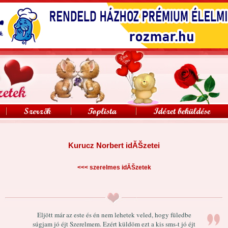
Kurucz Norbert idĂŠzetei
<<<
szerelmes idĂŠzetek
Eljött már az este és én nem lehetek veled, hogy füledbe
súgjam jó éjt Szerelmem. Ezért küldöm ezt a kis sms-t jó éjt