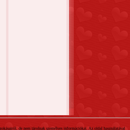
 szokásairól, de nem tárolnak személyes információkat. Az oldal használatával