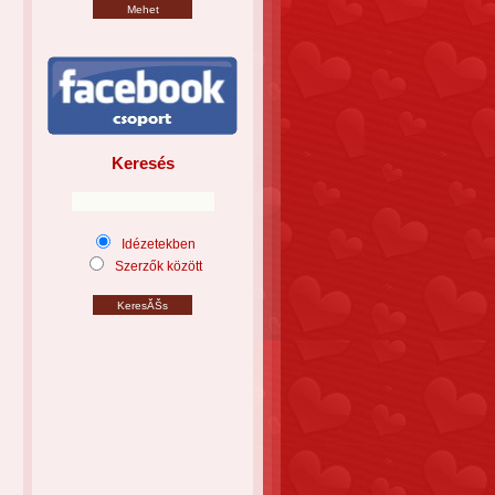
Keresés
Idézetekben
Szerzők között