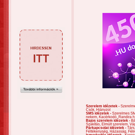
Szerelem idézetek -
Szerelm
Csók,
Hiányzol
SMS idézetek -
Szerelmes S
nekem,
Kacérkodó,
Randira h
Bajos szerelem idézetek -
Bá
Szakítás,
Elmúlt szerelem,
Vá
Párkapcsolat idézetek -
Társ
Féltékenység,
Házasság,
Félr