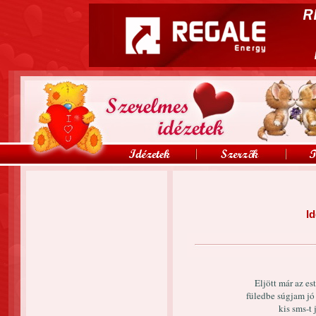
Id
Eljött már az es
füledbe súgjam jó
kis sms-t 