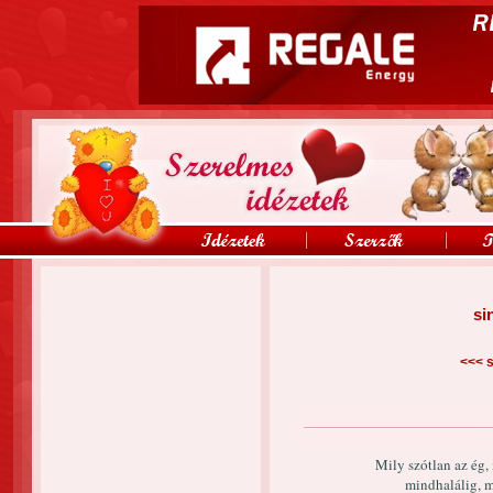
si
<<<
s
Mily szótlan az ég, 
mindhalálig, m