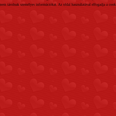
nem tárolnak személyes információkat. Az oldal használatával elfogadja a cooki