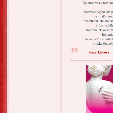
Fáj, mert viszonzást 
Szeretlek téged Drág
mert rájöttem,
Szeretném lehozni Nék
elűzni a fel
Szeretnélek szeretn
hinteni
Szeretnélek mindhal
örökké ölelnél
Idézet küldése