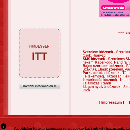
<<< vis
Szerelem idézetek -
Szerelm
Csók,
Hiányzol
SMS idézetek -
Szerelmes S
nekem,
Kacérkodó,
Randira h
Bajos szerelem idézetek -
Bá
Szakítás,
Elmúlt szerelem,
Vá
Párkapcsolat idézetek -
Társ
Féltékenység,
Házasság,
Félr
Ismerkedés idézetek -
Keres
Találkozás,
Randi
Idegen nyelvű idézetek -
Szer
Dich
[
]
Impresszum
info
Az oldalon történő látogatása során cookie-kat (sütiket) használunk. 