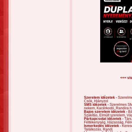
<<< vis
Szerelem idézetek -
Szerelm
Csók,
Hiányzol
SMS idézetek -
Szerelmes S
nekem,
Kacérkodó,
Randira h
Bajos szerelem idézetek -
Bá
Szakítás,
Elmúlt szerelem,
Vá
Párkapcsolat idézetek -
Társ
Féltékenység,
Házasság,
Félr
Ismerkedés idézetek -
Keres
Találkozás,
Randi