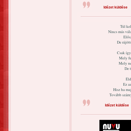
Idézet küldése
Túl kel
Nincs más vála
Elős
De rájöt
Csak így
Mely fu
Mely ne
De t
Éld
Ez a
Hisz ha maj
Tovább szárny
Idézet küldése