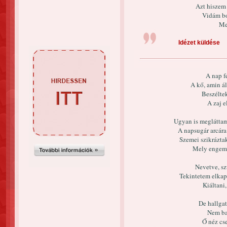
Azt hiszem 
Vidám bo
Me
Idézet küldése
A nap fe
A kő, amin ál
Beszéltek
A zaj e
Ugyan is megláttam 
A napsugár arcára
Szemei szikráztak
Mely engem n
Nevetve, sz
Tekintetem elkapv
Kiáltani,
De hallga
Nem baj
Ő néz cse