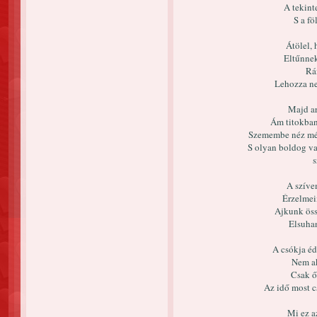
A tekint
S a fö
Átölel, 
Eltűnnek
Rá
Lehozza ne
Majd ar
Ám titokban
Szemembe néz mély
S olyan boldog va
s
A szíve
Érzelmei
Ajkunk össz
Elsuhan
A csókja éd
Nem ak
Csak ő
Az idő most cs
Mi ez a