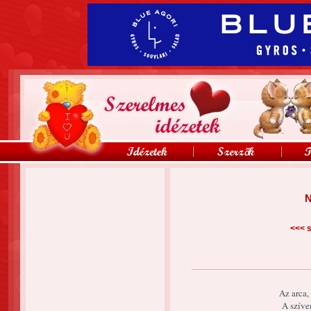
N
<<<
s
Az arca,
A szíve