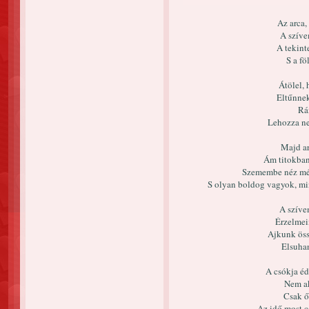
Az arca,
A szíve
A tekint
S a fö
Átölel, 
Eltűnnek
Rá
Lehozza ne
Majd ar
Ám titokban
Szemembe néz mély
S olyan boldog vagyok, mint
A szíve
Érzelmei
Ajkunk össz
Elsuhan
A csókja éd
Nem ak
Csak ő
Az idő most cs