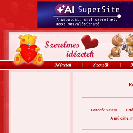
K
Feltöltő:
Natasa
Ért
A mű címe, m