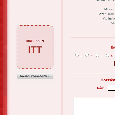
Mi ez a
Azt hiszem 
Vidám bo
Me
Ér
1
2
3
4
Hozzász
Név: