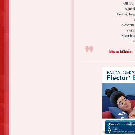
Ott buj
rejtő
Érezni, ho
S érezni
s csa
Mert his
le
Idézet küldése