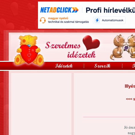
Illy
<<<
s
Jó ére
nagy