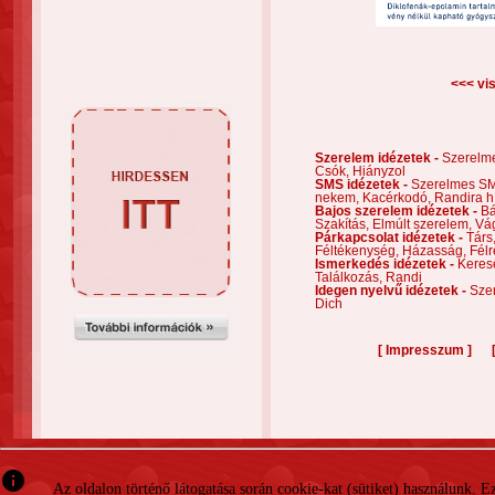
<<< vis
Szerelem idézetek -
Szerelm
Csók,
Hiányzol
SMS idézetek -
Szerelmes S
nekem,
Kacérkodó,
Randira h
Bajos szerelem idézetek -
Bá
Szakítás,
Elmúlt szerelem,
Vá
Párkapcsolat idézetek -
Társ
Féltékenység,
Házasság,
Félr
Ismerkedés idézetek -
Keres
Találkozás,
Randi
Idegen nyelvű idézetek -
Szer
Dich
[
]
Impresszum
info
Az oldalon történő látogatása során cookie-kat (sütiket) használunk. 