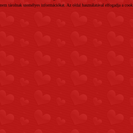
nem tárolnak személyes információkat. Az oldal használatával elfogadja a cooki