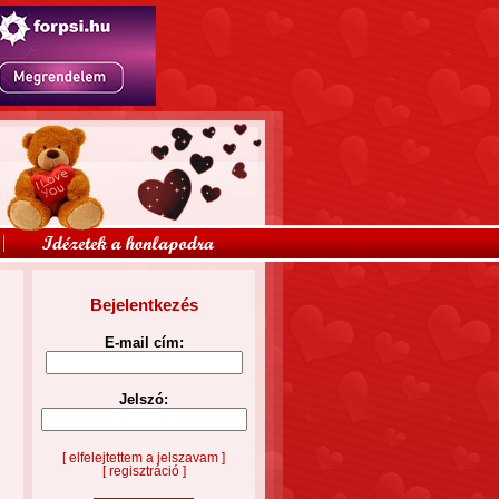
Bejelentkezés
E-mail cím:
Jelszó:
[ elfelejtettem a jelszavam ]
[ regisztráció ]