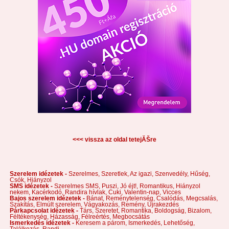
<<< vissza az oldal tetejĂŠre
Szerelem idézetek -
Szerelmes,
Szeretlek,
Az igazi,
Szenvedély,
Hűség,
Csók,
Hiányzol
SMS idézetek -
Szerelmes SMS,
Puszi,
Jó éjt!,
Romantikus,
Hiányzol
nekem,
Kacérkodó,
Randira hívlak,
Cuki,
Valentin-nap,
Vicces
Bajos szerelem idézetek -
Bánat,
Reménytelenség,
Csalódás,
Megcsalás,
Szakítás,
Elmúlt szerelem,
Vágyakozás,
Remény,
Újrakezdés
Párkapcsolat idézetek -
Társ,
Szeretet,
Romantika,
Boldogság,
Bizalom,
Féltékenység,
Házasság,
Félreértés,
Megbocsátás
Ismerkedés idézetek -
Keresem a párom,
Ismerkedés,
Lehetőség,