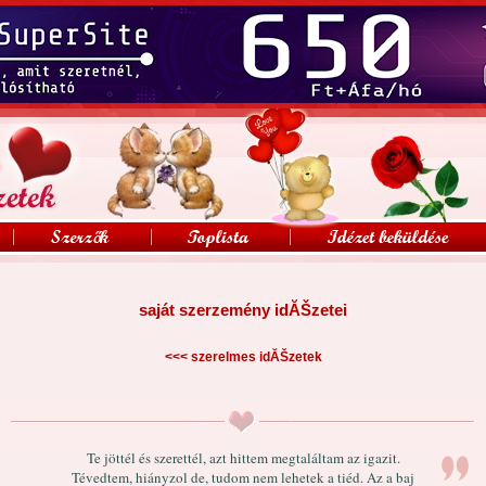
saját szerzemény idĂŠzetei
<<<
szerelmes idĂŠzetek
Te jöttél és szerettél, azt hittem megtaláltam az igazit.
Tévedtem, hiányzol de, tudom nem lehetek a tiéd. Az a baj