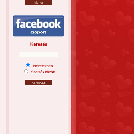
Keresés
Idézetekben
Szerzők között