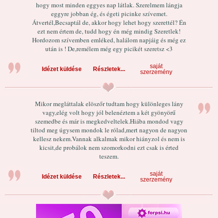
hogy most minden eggyes nap látlak. Szerelmem lángja
eggyre jobban ég, és égeti picinke szívemet.
Átvertél,Becsaptál de, akkor hogy lehet hogy szerettél? Én
ezt nem értem de, tudd hogy én még mindig Szeretlek!
Hordozom szívemben emléked, halálom napjáig és még ez
után is ! De,remélem még egy picikét szeretsz <3
saját
Idézet küldése
Részletek...
szerzemény
Mikor megláttalak elöszőr tudtam hogy különleges lány
vagy,elég volt hogy jól belenéztem a két gyönyörű
szemedbe és már is megkedveltelek.Hiába mondod vagy
tiltod meg úgysem mondok le rólad,mert nagyon de nagyon
kellesz nekem.Vannak alkalmak mikor hiányzol és nem is
kicsit,de probálok nem szomorkodni ezt csak is érted
teszem.
saját
Idézet küldése
Részletek...
szerzemény