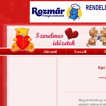
Egri
<<<
s
Hogyan készül egy nő
sminkel, órákon át r