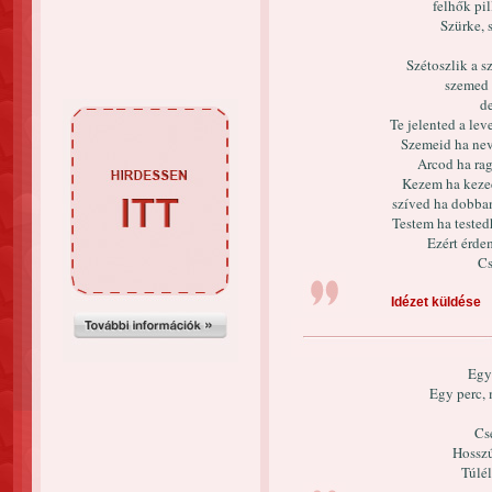
felhők pi
Szürke, 
Szétoszlik a s
szemed 
de
Te jelented a lev
Szemeid ha nev
Arcod ha ra
Kezem ha kezedh
szíved ha dobban
Testem ha tested
Ezért érde
Cs
Idézet küldése
Egy 
Egy perc, 
Cs
Hosszú
Túlél