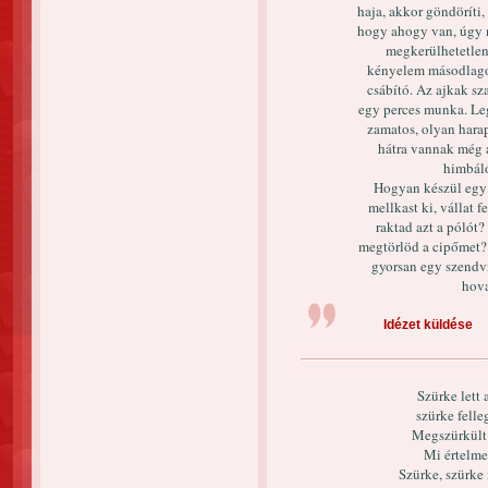
haja, akkor göndöríti,
hogy ahogy van, úgy n
megkerülhetetlen
kényelem másodlagos
csábító. Az ajkak s
egy perces munka. Leg
zamatos, olyan hara
hátra vannak még a
himbál
Hogyan készül egy f
mellkast ki, vállat f
raktad azt a pólót?
megtörlöd a cipőmet? 
gyorsan egy szendvi
hova
Idézet küldése
Szürke lett 
szürke fell
Megszürkült 
Mi értelme
Szürke, szürke