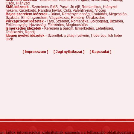
Csók,
Hiányzol
SMS idézetek -
Szerelmes SMS,
Puszi,
Jó éjt!,
Romantikus,
Hiányzol
nekem,
Kacérkodó,
Randira hívlak,
Cuki,
Valentin-nap,
Vicces
Bajos szerelem idézetek -
Bánat,
Reménytelenség,
Csalódás,
Megcsalás,
Szakítás,
Elmúlt szerelem,
Vágyakozás,
Remény,
Újrakezdés
Párkapcsolat idézetek -
Társ,
Szeretet,
Romantika,
Boldogság,
Bizalom,
Féltékenység,
Házasság,
Félreértés,
Megbocsátás
Ismerkedés idézetek -
Keresem a párom,
Ismerkedés,
Lehetőség,
Találkozás,
Randi
Idegen nyelvű idézetek -
Szeretlek a világ nyelvein,
I love you,
Ich liebe
Dich
[
]
[
]
[
]
Impresszum
Jogi nyilatkozat
Kapcsolat
 Ezen fájlok információkat szolgáltatnak számunkra a felhasználó oldallátogatási