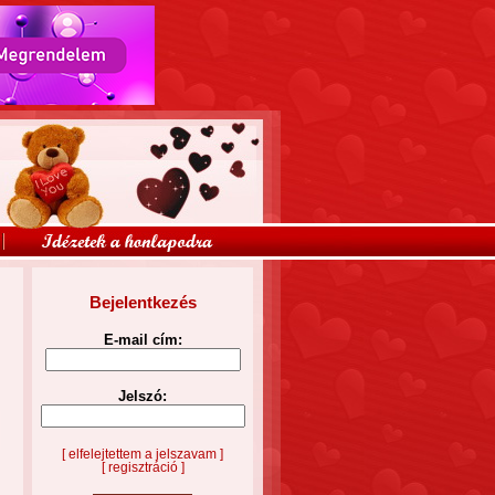
Bejelentkezés
E-mail cím:
Jelszó:
[ elfelejtettem a jelszavam ]
[ regisztráció ]