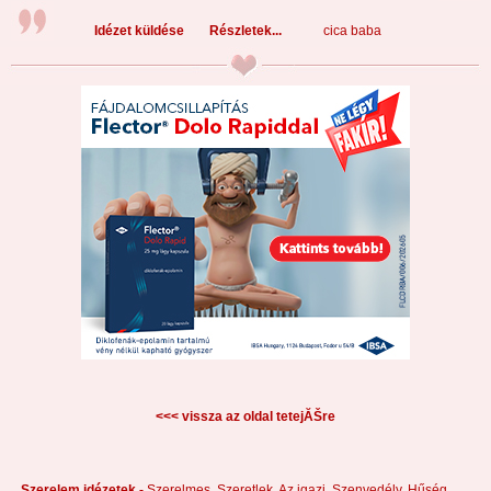
Idézet küldése
Részletek...
cica baba
<<< vissza az oldal tetejĂŠre
Szerelem idézetek -
Szerelmes,
Szeretlek,
Az igazi,
Szenvedély,
Hűség,