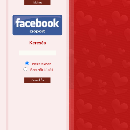
Keresés
Idézetekben
Szerzők között