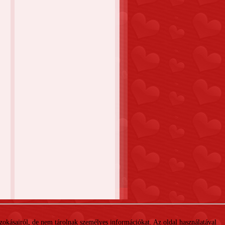
 szokásairól, de nem tárolnak személyes információkat. Az oldal használatával