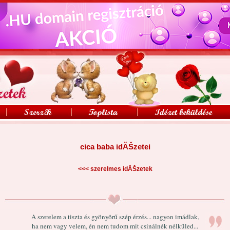
cica baba idĂŠzetei
<<<
szerelmes idĂŠzetek
A szerelem a tiszta és gyönyörű szép érzés... nagyon imádlak,
ha nem vagy velem, én nem tudom mit csinálnék nélküled...