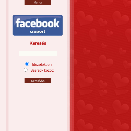
Keresés
Idézetekben
Szerzők között