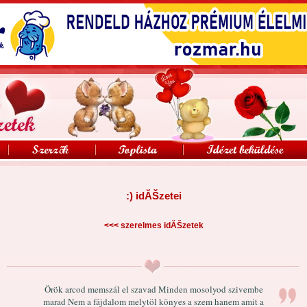
:) idĂŠzetei
<<<
szerelmes idĂŠzetek
Örök arcod memszál el szavad Minden mosolyod szivembe
marad Nem a fájdalom melytöl könyes a szem hanem amit a