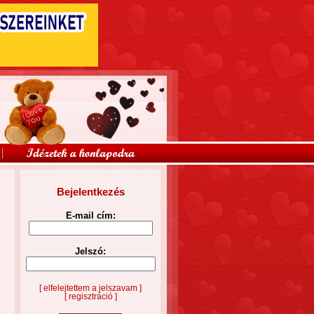
Bejelentkezés
E-mail cím:
Jelszó:
[ elfelejtettem a jelszavam ]
[ regisztráció ]