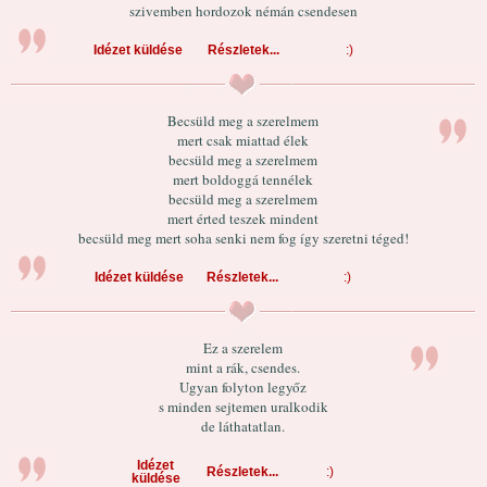
szivemben hordozok némán csendesen
Idézet küldése
Részletek...
:)
Becsüld meg a szerelmem
mert csak miattad élek
becsüld meg a szerelmem
mert boldoggá tennélek
becsüld meg a szerelmem
mert érted teszek mindent
becsüld meg mert soha senki nem fog így szeretni téged!
Idézet küldése
Részletek...
:)
Ez a szerelem
mint a rák, csendes.
Ugyan folyton legyőz
s minden sejtemen uralkodik
de láthatatlan.
Idézet
Részletek...
:)
küldése