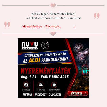
nézlek téged, de nem látok beléd!
A lelked sötét engem hibáztatsz mindenért
Idézet küldése
Részletek...
:)