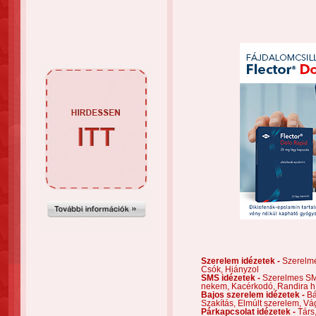
Szerelem idézetek -
Szerelm
Csók,
Hiányzol
SMS idézetek -
Szerelmes S
nekem,
Kacérkodó,
Randira h
Bajos szerelem idézetek -
Bá
Szakítás,
Elmúlt szerelem,
Vá
Párkapcsolat idézetek -
Társ