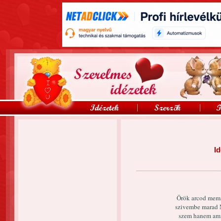
Id
Örök arcod mems
szivembe marad 
szem hanem ami