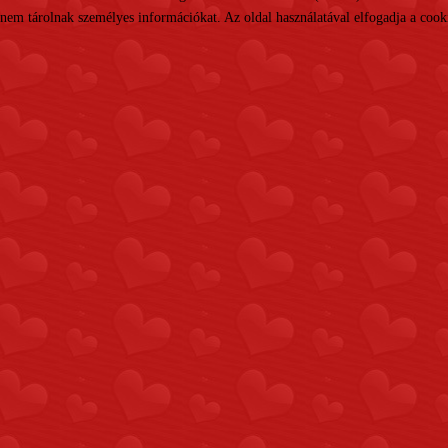
nem tárolnak személyes információkat. Az oldal használatával elfogadja a cooki