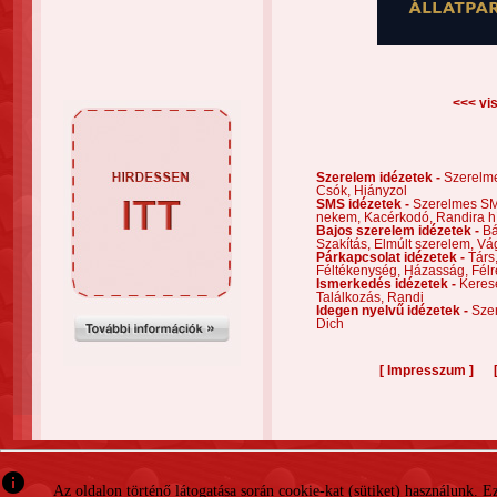
<<< vis
Szerelem idézetek -
Szerelm
Csók,
Hiányzol
SMS idézetek -
Szerelmes S
nekem,
Kacérkodó,
Randira h
Bajos szerelem idézetek -
Bá
Szakítás,
Elmúlt szerelem,
Vá
Párkapcsolat idézetek -
Társ
Féltékenység,
Házasság,
Félr
Ismerkedés idézetek -
Keres
Találkozás,
Randi
Idegen nyelvű idézetek -
Szer
Dich
[
]
Impresszum
info
Az oldalon történő látogatása során cookie-kat (sütiket) használunk. 