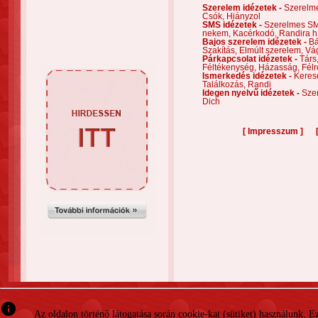
Szerelem idézetek -
Szerelm
Csók,
Hiányzol
SMS idézetek -
Szerelmes S
nekem,
Kacérkodó,
Randira h
Bajos szerelem idézetek -
Bá
Szakítás,
Elmúlt szerelem,
Vá
Párkapcsolat idézetek -
Társ
Féltékenység,
Házasság,
Félr
Ismerkedés idézetek -
Keres
Találkozás,
Randi
Idegen nyelvű idézetek -
Szer
Dich
[
]
Impresszum
info
Az oldalon történő látogatása során cookie-kat (sütiket) használunk. 