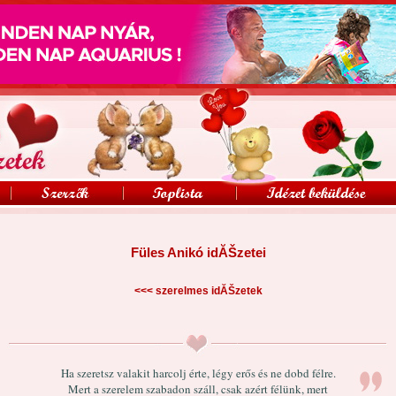
Füles Anikó idĂŠzetei
<<<
szerelmes idĂŠzetek
Ha szeretsz valakit harcolj érte, légy erős és ne dobd félre.
Mert a szerelem szabadon száll, csak azért félünk, mert