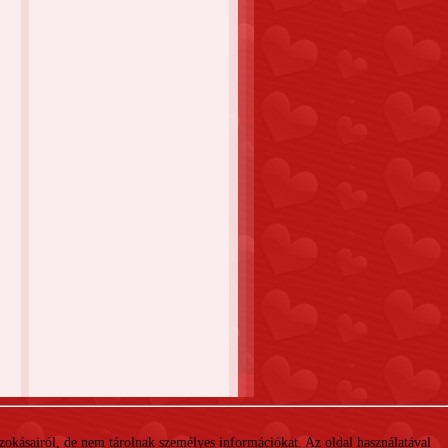
 szokásairól, de nem tárolnak személyes információkat. Az oldal használatával