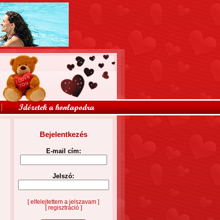
Bejelentkezés
E-mail cím:
Jelszó:
[ elfelejtettem a jelszavam ]
[ regisztráció ]