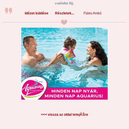
csalódni fáj.
Idézet küldése
Részletek...
Füles Anikó
<<< vissza az oldal tetejĂŠre