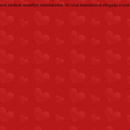
nem tárolnak személyes információkat. Az oldal használatával elfogadja a cooki