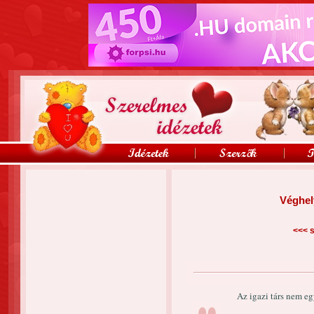
Véghel
<<<
s
Az igazi társ nem eg