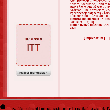
SMS idézetek -
Szerelmes S
nekem,
Kacérkodó,
Randira h
Bajos szerelem idézetek -
Bá
Szakítás,
Elmúlt szerelem,
Vá
Párkapcsolat idézetek -
Társ
Féltékenység,
Házasság,
Félr
Ismerkedés idézetek -
Keres
Találkozás,
Randi
Idegen nyelvű idézetek -
Szer
Dich
[
]
Impresszum
info
Az oldalon történő látogatása során cookie-kat (sütiket) használunk. 