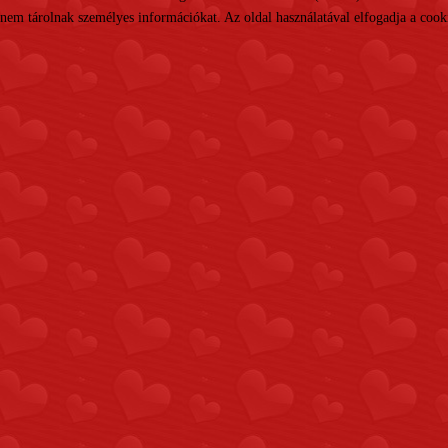
nem tárolnak személyes információkat. Az oldal használatával elfogadja a cooki