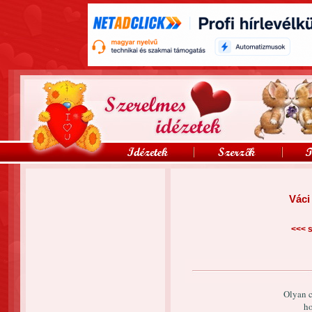
Váci
<<<
s
Olyan c
ho