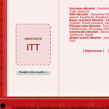
Szerelem idézetek -
Szerelm
Csók,
Hiányzol
SMS idézetek -
Szerelmes S
nekem,
Kacérkodó,
Randira h
Bajos szerelem idézetek -
Bá
Szakítás,
Elmúlt szerelem,
Vá
Párkapcsolat idézetek -
Társ
Féltékenység,
Házasság,
Félr
Ismerkedés idézetek -
Keres
Találkozás,
Randi
Idegen nyelvű idézetek -
Szer
Dich
[
]
Impresszum
info
Az oldalon történő látogatása során cookie-kat (sütiket) használunk. 