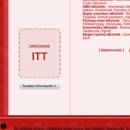
Csók,
Hiányzol
SMS idézetek -
Szerelmes S
nekem,
Kacérkodó,
Randira h
Bajos szerelem idézetek -
Bá
Szakítás,
Elmúlt szerelem,
Vá
Párkapcsolat idézetek -
Társ
Féltékenység,
Házasság,
Félr
Ismerkedés idézetek -
Keres
Találkozás,
Randi
Idegen nyelvű idézetek -
Szer
Dich
[
]
Impresszum
info
Az oldalon történő látogatása során cookie-kat (sütiket) használunk. 