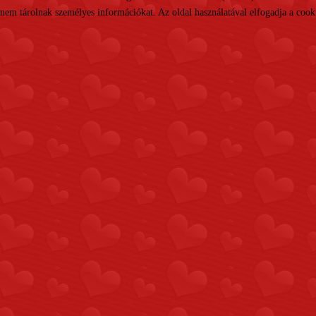
nem tárolnak személyes információkat. Az oldal használatával elfogadja a cooki