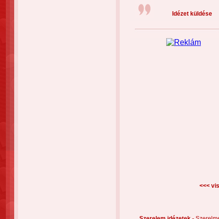
Idézet küldése
<<< vis
Szerelem idézetek -
Szerelm