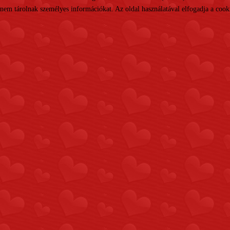
nem tárolnak személyes információkat. Az oldal használatával elfogadja a cooki