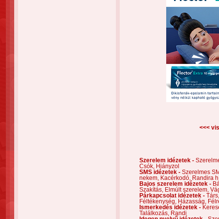
<<< vis
Szerelem idézetek -
Szerelm
Csók,
Hiányzol
SMS idézetek -
Szerelmes S
nekem,
Kacérkodó,
Randira h
Bajos szerelem idézetek -
Bá
Szakítás,
Elmúlt szerelem,
Vá
Párkapcsolat idézetek -
Társ
Féltékenység,
Házasság,
Félr
Ismerkedés idézetek -
Keres
Találkozás,
Randi