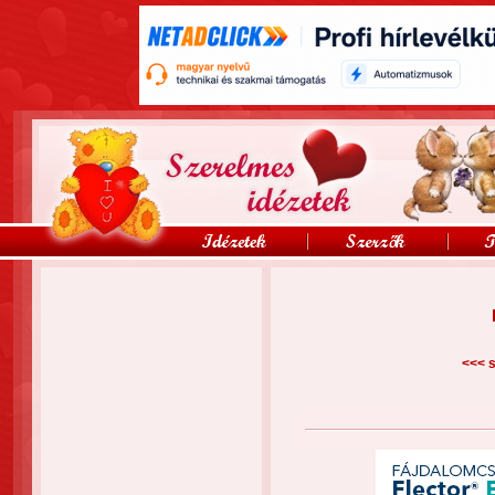
<<<
s