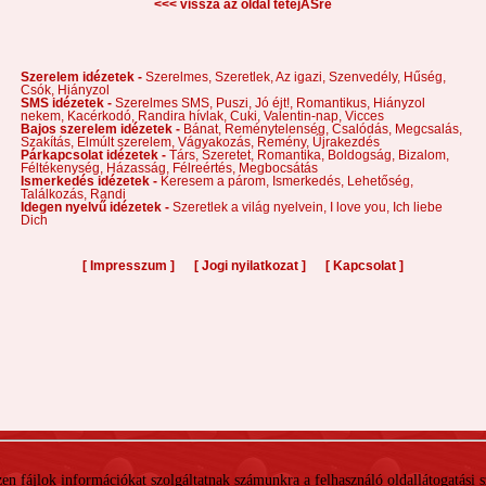
<<< vissza az oldal tetejĂŠre
Szerelem idézetek -
Szerelmes,
Szeretlek,
Az igazi,
Szenvedély,
Hűség,
Csók,
Hiányzol
SMS idézetek -
Szerelmes SMS,
Puszi,
Jó éjt!,
Romantikus,
Hiányzol
nekem,
Kacérkodó,
Randira hívlak,
Cuki,
Valentin-nap,
Vicces
Bajos szerelem idézetek -
Bánat,
Reménytelenség,
Csalódás,
Megcsalás,
Szakítás,
Elmúlt szerelem,
Vágyakozás,
Remény,
Újrakezdés
Párkapcsolat idézetek -
Társ,
Szeretet,
Romantika,
Boldogság,
Bizalom,
Féltékenység,
Házasság,
Félreértés,
Megbocsátás
Ismerkedés idézetek -
Keresem a párom,
Ismerkedés,
Lehetőség,
Találkozás,
Randi
Idegen nyelvű idézetek -
Szeretlek a világ nyelvein,
I love you,
Ich liebe
Dich
[
]
[
]
[
]
Impresszum
Jogi nyilatkozat
Kapcsolat
 Ezen fájlok információkat szolgáltatnak számunkra a felhasználó oldallátogatási