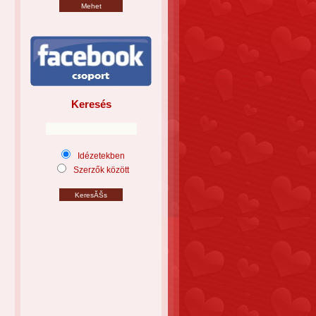
Keresés
Idézetekben
Szerzők között