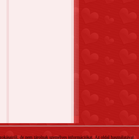
 szokásairól, de nem tárolnak személyes információkat. Az oldal használatával