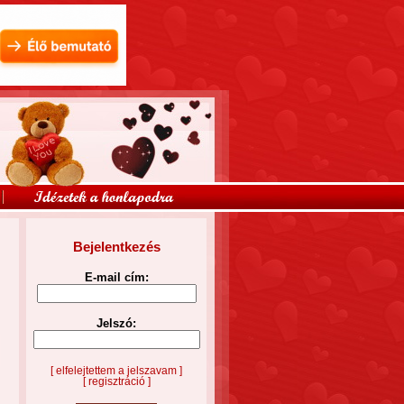
Bejelentkezés
E-mail cím:
Jelszó:
[ elfelejtettem a jelszavam ]
[ regisztráció ]