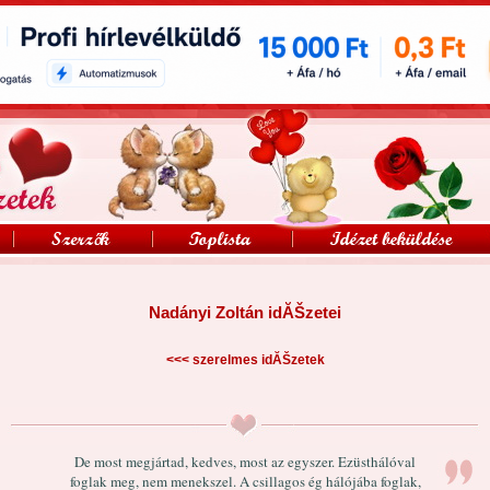
Nadányi Zoltán idĂŠzetei
<<<
szerelmes idĂŠzetek
De most megjártad, kedves, most az egyszer. Ezüsthálóval
foglak meg, nem menekszel. A csillagos ég hálójába foglak,