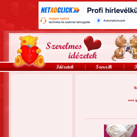
s
<<<
s