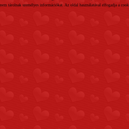
nem tárolnak személyes információkat. Az oldal használatával elfogadja a cooki