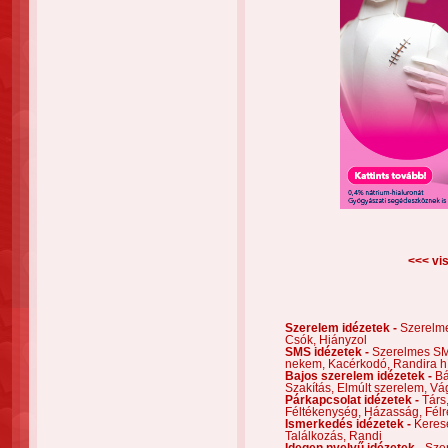
<<< vis
Szerelem idézetek -
Szerelm
Csók,
Hiányzol
SMS idézetek -
Szerelmes S
nekem,
Kacérkodó,
Randira h
Bajos szerelem idézetek -
Bá
Szakítás,
Elmúlt szerelem,
Vá
Párkapcsolat idézetek -
Társ
Féltékenység,
Házasság,
Félr
Ismerkedés idézetek -
Keres
Találkozás,
Randi