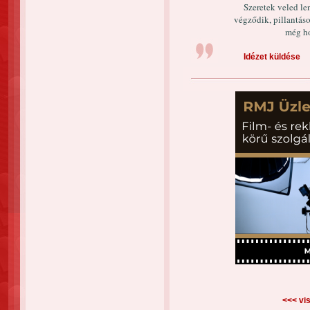
Szeretek veled le
végződik, pillantás
még ho
Idézet küldése
<<< vis