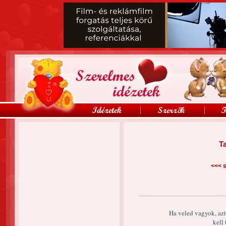
Ta
<<<
s
Ha veled vagyok, azt
kell 