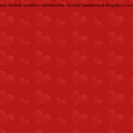
nem tárolnak személyes információkat. Az oldal használatával elfogadja a cooki