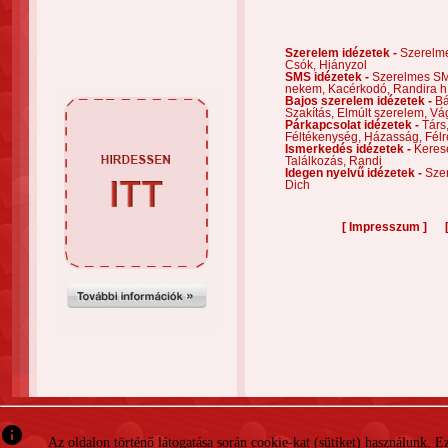
Szerelem idézetek -
Szerelm
Csók,
Hiányzol
SMS idézetek -
Szerelmes S
nekem,
Kacérkodó,
Randira h
Bajos szerelem idézetek -
Bá
Szakítás,
Elmúlt szerelem,
Vá
Párkapcsolat idézetek -
Társ
Féltékenység,
Házasság,
Félr
Ismerkedés idézetek -
Keres
Találkozás,
Randi
Idegen nyelvű idézetek -
Szer
Dich
[
]
Impresszum
info
Az oldalon történő látogatása során cookie-kat (sütiket) használunk. 