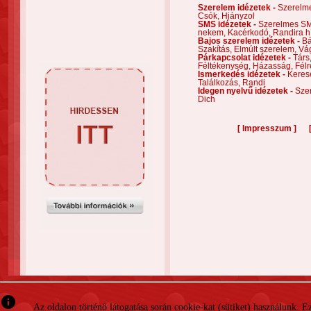
Szerelem idézetek -
Szerelm
Csók,
Hiányzol
SMS idézetek -
Szerelmes S
nekem,
Kacérkodó,
Randira h
Bajos szerelem idézetek -
Bá
Szakítás,
Elmúlt szerelem,
Vá
Párkapcsolat idézetek -
Társ
Féltékenység,
Házasság,
Félr
Ismerkedés idézetek -
Keres
Találkozás,
Randi
Idegen nyelvű idézetek -
Szer
Dich
[
]
Impresszum
info
Az oldalon történő látogatása során cookie-kat (sütiket) használunk. 