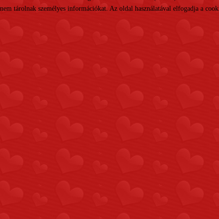
nem tárolnak személyes információkat. Az oldal használatával elfogadja a cooki