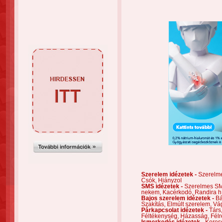
Szerelem idézetek -
Szerelm
Csók,
Hiányzol
SMS idézetek -
Szerelmes S
nekem,
Kacérkodó,
Randira h
Bajos szerelem idézetek -
Bá
Szakítás,
Elmúlt szerelem,
Vá
Párkapcsolat idézetek -
Társ
Féltékenység,
Házasság,
Félr