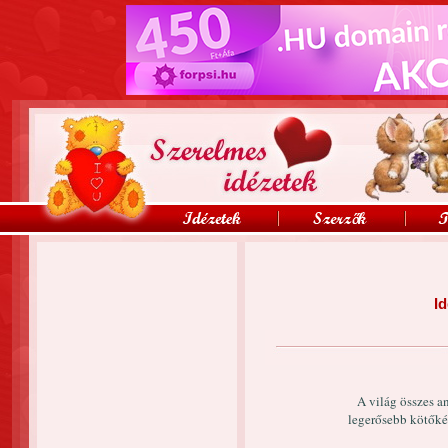
Id
A világ összes a
legerősebb kötőké